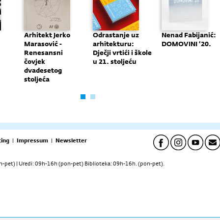
Arhitekt Jerko
Odrastanje uz
Nenad Fabijanić:
Marasović -
arhitekturu:
DOMOVINI ‘20.
Renesansni
Dječji vrtići i škole
čovjek
u 21. stoljeću
dvadesetog
stoljeća
ing
|
Impressum
|
Newsletter
pet) | Uredi: 09h-16h (pon-pet) Biblioteka: 09h-16h. (pon-pet).