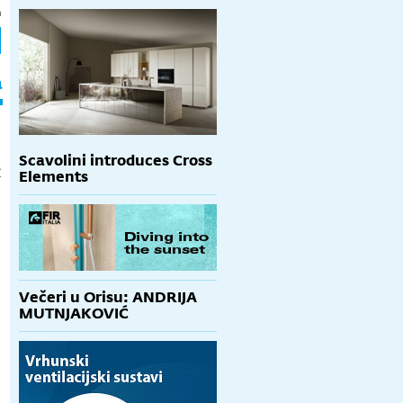
h
a
a
Scavolini introduces Cross
€
Elements
Večeri u Orisu: ANDRIJA
MUTNJAKOVIĆ