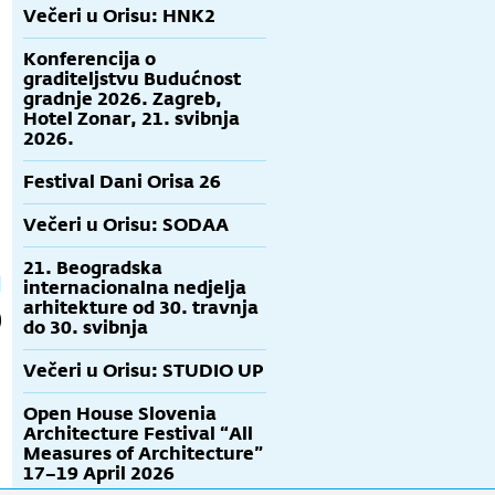
Večeri u Orisu: HNK2
Konferencija o
graditeljstvu Budućnost
Klarxy - "Where
Odrastanje uz
2A - Dva
gradnje 2026. Zagreb,
do people go after
arhitekturu:
arhitekta 2003. -
Hotel Zonar, 21. svibnja
they die?"
Dječji vrtići i škole
2013.
s
2026.
u 21. stoljeću -
a
cijena za
studente
Festival Dani Orisa 26
Večeri u Orisu: SODAA
21. Beogradska
internacionalna nedjelja
arhitekture od 30. travnja
do 30. svibnja
Večeri u Orisu: STUDIO UP
Open House Slovenia
Architecture Festival “All
Measures of Architecture”
17–19 April 2026