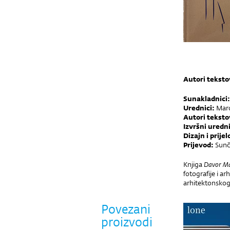
Autori tekst
Sunakladnici:
Urednici:
Maro
Autori tekst
Izvršni uredni
Dizajn i prije
Prijevod:
Sunči
Knjiga
Davor Ma
fotografije i a
arhitektonskog
Povezani
proizvodi