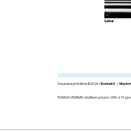
je uz
2A - Dva
Otkrivanje
Lone
ru:
arhitekta 2003. -
umjetnika,
ći i škole
2013.
sjećanje na
jeću -
arhitekta
Sva prava pridržana ©2026 |
Kontakti
|
Market
RADNO VRIJEME: Izložbeni prostor: 09h-17h (pon-