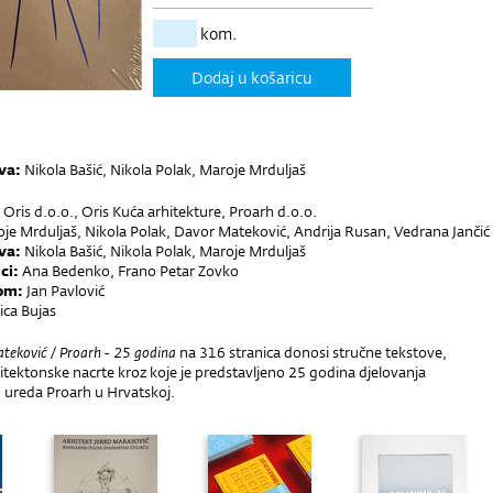
kom.
Dodaj u košaricu
ova:
Nikola Bašić, Nikola Polak, Maroje Mrduljaš
Oris d.o.o., Oris Kuća arhitekture, Proarh d.o.o.
je Mrduljaš, Nikola Polak, Davor Mateković, Andrija Rusan, Vedrana Jančić
ova:
Nikola Bašić, Nikola Polak, Maroje Mrduljaš
ci:
Ana Bedenko, Frano Petar Zovko
lom:
Jan Pavlović
ca Bujas
teković / Proarh - 25 godina
na 316 stranica donosi stručne tekstove,
rhitektonske nacrte kroz koje je predstavljeno 25 godina djelovanja
 ureda Proarh u Hrvatskoj.