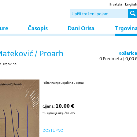
Hrvatski
Englis
ture
Časopis
Dani Orisa
Trgovin
ateković / Proarh
Košaric
0
Predmeta |
0,00 
/
Trgovina
Poštarina nije uključena u cijenu
10,00 €
Cijena:
* U cijenu je uključen PDV
DOSTUPNO