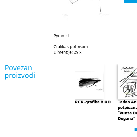
Pyramid
Grafika s potpisom
Dimenzije: 29 x
Povezani
proizvodi
o Ando
RCR - grafika
RCR-grafika BIRD
Tadao An
sana grafika
GIANTS
potpisana
a Della
"Punta De
na"
Dogana"