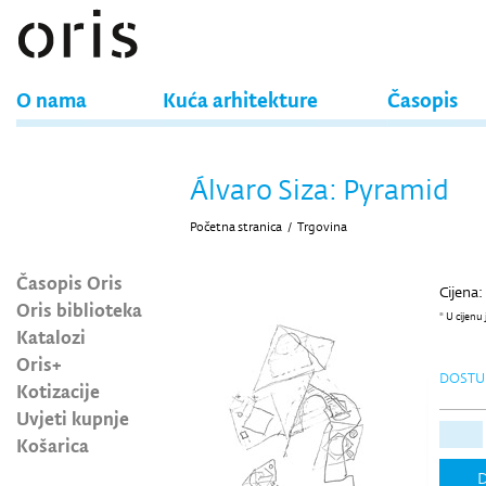
O nama
Kuća arhitekture
Časopis
Álvaro Siza: Pyramid
Početna stranica
/
Trgovina
Časopis Oris
Cijena:
Oris biblioteka
* U cijenu
Katalozi
Oris+
DOSTU
Kotizacije
Uvjeti kupnje
Košarica
D