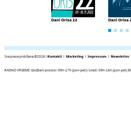
ni Orisa 1
Dani Orisa 22
Dani Orisa 
Sva prava pridržana ©2026 |
Kontakti
|
Marketing
|
Impressum
|
Newsletter
RADNO VRIJEME: Izložbeni prostor: 09h-17h (pon-pet) | Uredi: 09h-16h (pon-pet) Bi