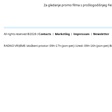
Za gledanje promo filma s prošlogodišnjeg Fes
All rights reserved ©2026 |
Contacts
|
Marketing
|
Impressum
|
Newsletter
RADNO VRIJEME: Izložbeni prostor: 09h-17h (pon-pet) | Uredi: 09h-16h (pon-pet) Bi