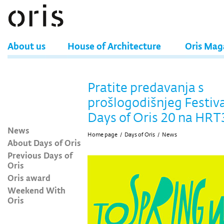
About us
House of Architecture
Oris Mag
Pratite predavanja s
prošlogodišnjeg Festiv
Days of Oris 20 na HRT
News
Home page
/
Days of Oris
/
News
About Days of Oris
Previous Days of
Oris
Oris award
Weekend With
Oris