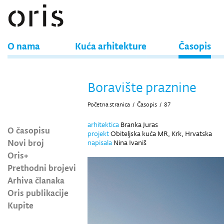
O nama
Kuća arhitekture
Časopis
Boravište praznine
Početna stranica
/
Časopis
/
87
arhitektica
Branka Juras
O časopisu
projekt
Obiteljska kuća MR, Krk, Hrvatska
Novi broj
napisala
Nina Ivaniš
Oris+
Prethodni brojevi
Arhiva članaka
Oris publikacije
Kupite