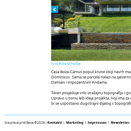
foto Roland Halbe
Casa Boza-Camus poput krune stoji navrh malo
Dominicos. Sama se parcela nalazi na sjevern
Damián i impozantnim Andama.
Teren posjeduje vrlo izražajnu topografiju i 
Upravo u tomu leži ideja projekta, koji ima za cil
bi se uspostavio dugotrajni dijalog s topograf
Sva prava pridržana ©2026 |
Kontakti
|
Marketing
|
Impressum
|
Newsletter