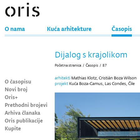
O nama
Kuća arhitekture
Časopis
Dijalog s krajolikom
Početna stranica
/
Časopis
/
87
arhitekti
Mathias Klotz, Cristián Boza Wilson
O časopisu
projekt
Kuća Boza-Camus, Las Condes, Čile
Novi broj
Oris+
Prethodni brojevi
Arhiva članaka
Oris publikacije
Kupite