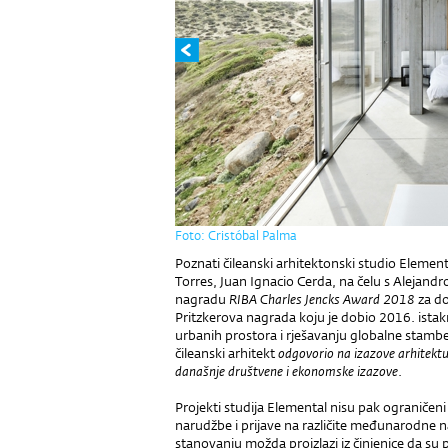
Foto: Cristóbal Palma
Poznati čileanski arhitektonski studio Elemen
Torres, Juan Ignacio Cerda, na čelu s Alejan
nagradu
RIBA Charles Jencks Award 2018
za do
Pritzkerova nagrada koju je dobio 2016. ista
urbanih prostora i rješavanju globalne stambene
čileanski arhitekt
odgovorio na izazove arhitektu
današnje društvene i ekonomske izazove
.
Projekti studija Elemental nisu pak ograničeni
narudžbe i prijave na različite međunarodne n
stanovanju možda proizlazi iz činjenice da su 