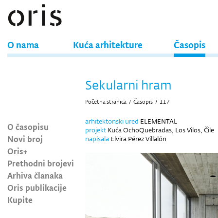
O nama
Kuća arhitekture
Časopis
Sekularni hram
Početna stranica
/
Časopis
/
117
arhitektonski ured
ELEMENTAL
O časopisu
projekt
Kuća OchoQuebradas, Los Vilos, Čile
Novi broj
napisala
Elvira Pérez Villalón
Oris+
Prethodni brojevi
Arhiva članaka
Oris publikacije
Kupite