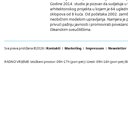
Godine 2014. studio je pozvan da sudjeluje u t
arhitektonskog projekta u kojem je 64 ugledn
sklopova od 8 kuća. Od početaka 2002. zamišlj
neobičnim modelom upravljanja. Namjera je pr
privući pažnju javnosti i promovirati povezanos
čileanskim sveučilištima.
Sva prava pridržana ©2026 |
Kontakti
|
Marketing
|
Impressum
|
Newsletter
RADNO VRIJEME: Izložbeni prostor: 09h-17h (pon-pet) | Uredi: 09h-16h (pon-pet) Bi