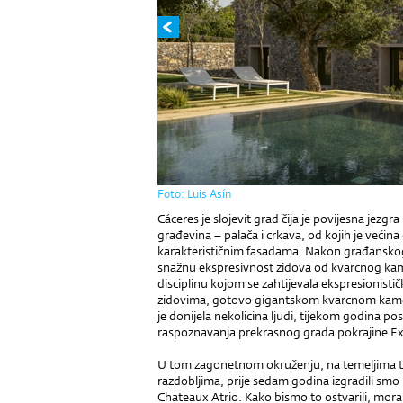
Foto: Luis Asín
Cáceres je slojevit grad čija je povijesna jezg
građevina – palača i crkava, od kojih je većina
karakterističnim fasadama. Nakon građanskog r
snažnu ekspresivnost zidova od kvarcnog kamena
disciplinu kojom se zahtijevala ekspresionisti
zidovima, gotovo gigantskom kvarcnom kamen
je donijela nekolicina ljudi, tijekom godina po
raspoznavanja prekrasnog grada pokrajine E
U tom zagonetnom okruženju, na temeljima tri
razdobljima, prije sedam godina izgradili smo
Chateaux Atrio. Kako bismo to ostvarili, mora