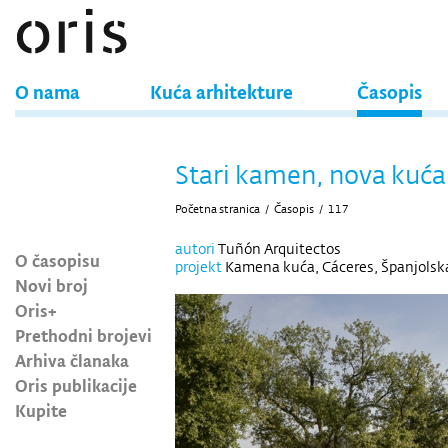
O nama
Kuća arhitekture
Časopis
Stari kamen, nova kuća
Početna stranica
/
Časopis
/
117
autori
Tuñón Arquitectos
O časopisu
projekt
Kamena kuća, Cáceres, Španjolsk
Novi broj
Oris+
Prethodni brojevi
Arhiva članaka
Oris publikacije
Kupite