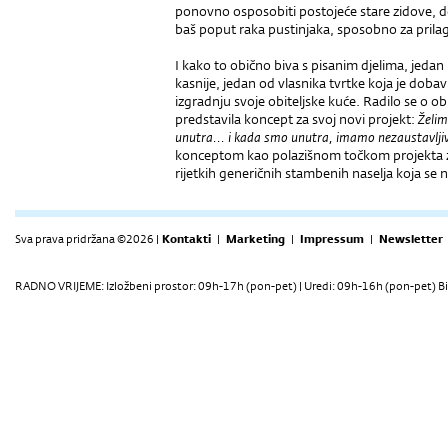
ponovno osposobiti postojeće stare zidove, don
baš poput raka pustinjaka, sposobno za prilag
I kako to obično biva s pisanim djelima, jeda
kasnije, jedan od vlasnika tvrtke koja je dobavi
izgradnju svoje obiteljske kuće. Radilo se o o
predstavila koncept za svoj novi projekt:
Želim
unutra... i kada smo unutra, imamo nezaustavlj
konceptom kao polazišnom točkom projekta z
rijetkih generičnih stambenih naselja koja se n
Sva prava pridržana ©2026 |
Kontakti
|
Marketing
|
Impressum
|
Newsletter
RADNO VRIJEME: Izložbeni prostor: 09h-17h (pon-pet) | Uredi: 09h-16h (pon-pet) Bi