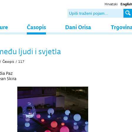
Hrvatski
Englis
ture
Časopis
Dani Orisa
Trgovin
eđu ljudi i svjetla
/
Časopis
/
117
dia Paz
an Skira