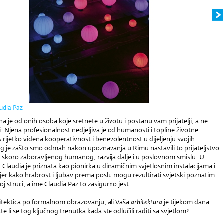
audia Paz
na je od onih osoba koje sretnete u životu i postanu vam prijatelji, a ne
 Njena profesionalnost nedjeljiva je od humanosti i topline životne
as rijetko viđena kooperativnost i benevolentnost u dijeljenju svojih
og je zašto smo odmah nakon upoznavanja u Rimu nastavili to prijateljstvo
, skoro zaboravljenog humanog, razvija dalje i u poslovnom smislu. U
e, Claudia je priznata kao pionirka u dinamičnim svjetlosnim instalacijama i
mjer kako hrabrost i ljubav prema poslu mogu rezultirati svjetski poznatim
 struci, a ime Claudia Paz to zasigurno jest.
rhitektica po formalnom obrazovanju, ali Vaša
arhitektura
je tijekom dana
ate li se tog ključnog trenutka kada ste odlučili raditi sa svjetlom?