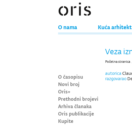
O nama
Kuća arhitek
Veza izm
Početna stranica
autorica
Clau
O časopisu
razgovarao
De
Novi broj
Oris+
Prethodni brojevi
Arhiva članaka
Oris publikacije
Kupite