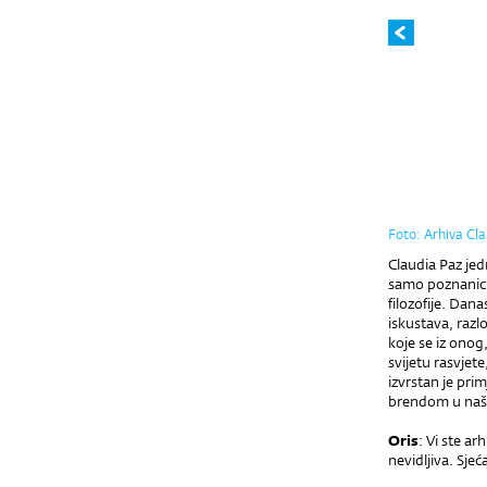
Foto: Arhiva Cl
Claudia Paz jed
samo poznanici.
filozofije. Dan
iskustava, razl
koje se iz onog
svijetu rasvjet
izvrstan je pri
brendom u našoj
Oris
: Vi ste a
nevidljiva. Sjeć