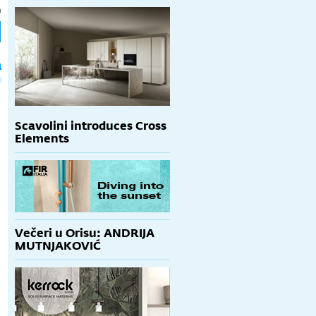
h
a
Scavolini introduces Cross
Elements
Večeri u Orisu: ANDRIJA
MUTNJAKOVIĆ