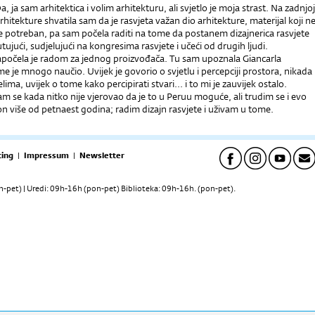
Da, ja sam arhitektica i volim arhitekturu, ali svjetlo je moja strast. Na zadnjoj
rhitekture shvatila sam da je rasvjeta važan dio arhitekture, materijal koji n
 je potreban, pa sam počela raditi na tome da postanem dizajnerica rasvjete
utujući, sudjelujući na kongresima rasvjete i učeći od drugih ljudi.
započela je radom za jednog proizvođača. Tu sam upoznala Giancarla
 me je mnogo naučio. Uvijek je govorio o svjetlu i percepciji prostora, nikada
elima, uvijek o tome kako percipirati stvari... i to mi je zauvijek ostalo.
m se kada nitko nije vjerovao da je to u Peruu moguće, ali trudim se i evo
n više od petnaest godina; radim dizajn rasvjete i uživam u tome.
ing
|
Impressum
|
Newsletter
pet) | Uredi: 09h-16h (pon-pet) Biblioteka: 09h-16h. (pon-pet).