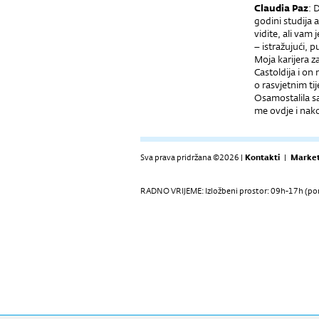
Claudia Paz
: 
godini studija a
vidite, ali vam
– istražujući, p
Moja karijera 
Castoldija i on
o rasvjetnim tij
Osamostalila sa
me ovdje i nako
Sva prava pridržana ©2026 |
Kontakti
|
Market
RADNO VRIJEME: Izložbeni prostor: 09h-17h (pon-