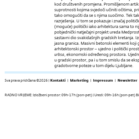
kod društvenih promjena. Promišljenom arti
suprotnosti kojima svjedoči učiniti očitima, pri
tako omogućiti da se s njima suočimo. Tek ta
razrješenja. U tom se pokazuje i značaj politič
(moguće) politički iako arhitektura sama to nij
pobjednički natječajni projekt ureda Medprost
sastavni dio svakidašnjih gradskih kretanja. 
jasna granica. Masivni betonski elementi koji 
arhitektonski prostor – ujedno i politički pros
urbsa
, ekonomski određenog prostora. Ujedno 
u gradski prostor, pa i u tom smislu da se eksp
gradotvorne poteze u tom dijelu Ljubljane.
Sva prava pridržana ©2026 |
Kontakti
|
Marketing
|
Impressum
|
Newsletter
RADNO VRIJEME: Izložbeni prostor: 09h-17h (pon-pet) | Uredi: 09h-16h (pon-pet) Bi