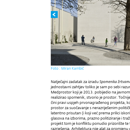
Foto : Miran Kambič
Natječajni zadatak za izradu
Spomenika žrtvama
jednostavni zahtjev toliko je sam po sebi razu
Medprostor koji je 2013. pobijedio na javnom,
realizirao spomenik, stvorio je prostor. Točnij
čini pravi uspjeh prvonagrađenog projekta, koj
prostor za suočavanje s nerazriješenim politi
latentno prisutan (i koji već prema prilici iskor
glasova na izborima, prazno politiziranje i tr
projekt tom je konfliktu ponudio prizorište 
razrješenja. Arhitektura nije alat za promjen