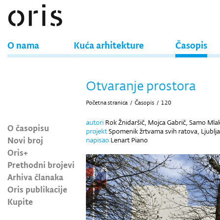
O nama
Kuća arhitekture
Časopis
Otvaranje prostora
Početna stranica
/
Časopis
/
120
autori
Rok Žnidaršič, Mojca Gabrič, Samo Mlak
O časopisu
projekt
Spomenik žrtvama svih ratova, Ljublja
Novi broj
napisao
Lenart Piano
Oris+
Prethodni brojevi
Arhiva članaka
Oris publikacije
Kupite