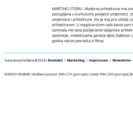
MARTINO STIERLI: Moderna arhitektura ima snažnu
zastupljena u kurikulumu povijesti umjetnosti. S
umjetnosti i arhitekture, bio je moj prvi učitelj
arhitekturom. U magistarskom radu bavio sam 
zanimala me veza poslijeratne talijanske arhit
općenitije, intelektualna geneza djela
Složenost i 
godina nakon povratka iz Rima.
Sva prava pridržana ©2026 |
Kontakti
|
Marketing
|
Impressum
|
Newsletter
RADNO VRIJEME: Izložbeni prostor: 09h-17h (pon-pet) | Uredi: 09h-16h (pon-pet) Bi