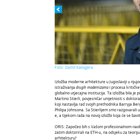
Foto: Damil Kalogjera
Izložba moderne arhitekture u Jugoslaviji u njuj
istraživanja
drugih modernizama
i procesa kritičke
globalno utjecajna institucija. Ta izložba bila je p
Martino Stierli, povjesničar umjetnosti s doktora
koji nastavlja rad svojih prethodnika Barryja Ber
Philipa Johnsona. Sa Stierlijem smo razgovarali 
e, a tijekom rada na novoj izložbi koja će se ba
ORIS: Započeo bih s Vašom profesionalnom naobr
zatim doktorirali na ETH-u, na odsjeku za teorij
arhitekturu?