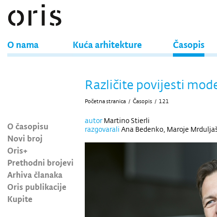
O nama
Kuća arhitekture
Časopis
Različite povijesti mo
Početna stranica
/
Časopis
/
121
autor
Martino Stierli
O časopisu
razgovarali
Ana Bedenko, Maroje Mrdulja
Novi broj
Oris+
Prethodni brojevi
Arhiva članaka
Oris publikacije
Kupite