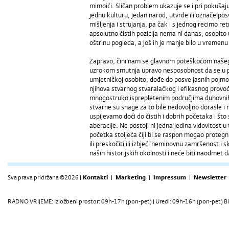
mimoići. Sličan problem ukazuje se i pri pokušaj
jednu kulturu, jedan narod, utvrde ili označe posv
mišljenja i strujanja, pa čak i s jednog recimo re
apsolutno čistih pozicija nema ni danas, osobito u
oštrinu pogleda, a još ih je manje bilo u vremenu
Zapravo, čini nam se glavnom poteškoćom našeg
uzrokom smutnja upravo nesposobnost da se u pr
umjetničkoj osobito, dođe do posve jasnih pojmo
njihova stvarnog stvaralačkog i efikasnog provođen
mnogostruko isprepletenim područjima duhovnih i
stvarne su snage za to bile nedovoljno dorasle i 
uspijevamo doći do čistih i dobrih početaka i što 
aberacije. Ne postoji ni jedna jedina vidovitost 
početka stoljeća čiji bi se raspon mogao protegnut
ili preskočiti ili izbjeći neminovnu zamršenost i s
naših historijskih okolnosti i neće biti naodmet d
Sva prava pridržana ©2026 |
Kontakti
|
Marketing
|
Impressum
|
Newsletter
RADNO VRIJEME: Izložbeni prostor: 09h-17h (pon-pet) | Uredi: 09h-16h (pon-pet) Bi