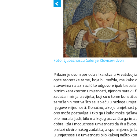
Foto: Ljubaznošću Galerije Klovićevi dvori
Prilaženje ovom periodu slikarstva u Hrvatskoj izi
opće teoretske teme, koja bi, možda, ma kako da
stavovima nalazi različite odgovore ipak trebala 
bitnim karakterom umjetnosti, njenom naravi i fu
zadaća i misija u svijetu, koji su u tome konstit
zamršenih motiva što se ispleću u razloge umjetn
njegove vrijednosti. Konačno, ako je umjetnost p
ono može postavljati i tko ga i kako može rješavat
bilo morala ljudi, bilo ma kojeg prava što ga im
dobra i zla i mogućnosti umjetnosti da ih u život
prelazi okvire našeg zadatka, a spominjemo je te
u umjetnosti i o umjetnosti bilo kakvoj nešto kon