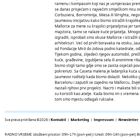
ramenu i kompasom koji nas je usmjeravao prema
se danas prisjećam s najvećim smiješkom nisu on
Corbusiera, Borrominija, Miesa ili Wrighta, nego 
Jaumeovu inicijativu kako bismo istražili krajoli
Mallorce za mene su krajolici prijateljstva jer ta
majstora, tamo se nalaze kuće prijatelja. Mnogo p
izgradili, isprobali smo okuse Mallorce i istraži
arhitekturi. Već od prvih boravaka na otoku, Ja
od Fondacije Miró do zidova podno katedrale, o
Tijekom godina, slijedeći njegov automobil, preš
kuće, građevine, izgubljena sela ili anonimne riba
bismo stigli tamo gdje smo se zaista osjećali p
pokrenuti. Sa Caseta malena je ladanjska kuća u
Jaumeovi roditelji kada bismo dolazili. Nekoliko 
Barcelonu i zaputili se zajedno na Mallorcu, živje
nastali njihovi prvi projekti. Nacrti i makete bi
su koristili kao atelje. Kada bismo im s vremena n
tom smo mjestu odlagali ruksake.
Sva prava pridržana ©2026 |
Kontakti
|
Marketing
|
Impressum
|
Newsletter
RADNO VRIJEME: Izložbeni prostor: 09h-17h (pon-pet) | Uredi: 09h-16h (pon-pet) Bi