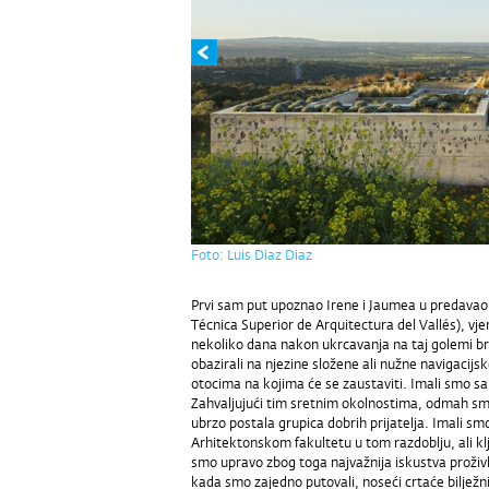
Foto: Luis Diaz Diaz
Prvi sam put upoznao Irene i Jaumea u predavao
Técnica Superior de Arquitectura del Vallés), vj
nekoliko dana nakon ukrcavanja na taj golemi br
obazirali na njezine složene ali nužne navigacijsk
otocima na kojima će se zaustaviti. Imali smo samo
Zahvaljujući tim sretnim okolnostima, odmah smo
ubrzo postala grupica dobrih prijatelja. Imali 
Arhitektonskom fakultetu u tom razdoblju, ali kl
smo upravo zbog toga najvažnija iskustva proživlj
kada smo zajedno putovali, noseći crtaće biljež