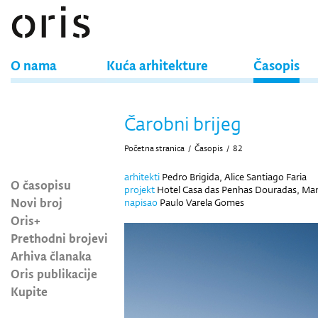
O nama
Kuća arhitekture
Časopis
Čarobni brijeg
Početna stranica
/
Časopis
/
82
arhitekti
Pedro Brigida, Alice Santiago Faria
O časopisu
projekt
Hotel Casa das Penhas Douradas, Man
Novi broj
napisao
Paulo Varela Gomes
Oris+
Prethodni brojevi
Arhiva članaka
Oris publikacije
Kupite