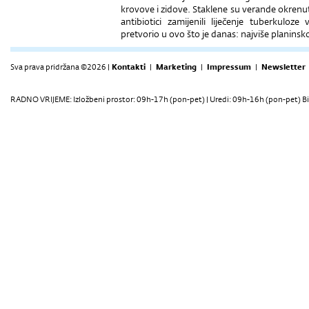
krovove i zidove. Staklene su verande okrenute
antibiotici zamijenili liječenje tuberkul
pretvorio u ovo što je danas: najviše planinsk
Sva prava pridržana ©2026 |
Kontakti
|
Marketing
|
Impressum
|
Newsletter
RADNO VRIJEME: Izložbeni prostor: 09h-17h (pon-pet) | Uredi: 09h-16h (pon-pet) Bi