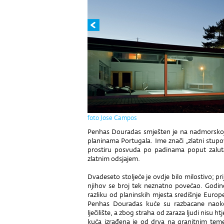
foto Jose Campos
Penhas Douradas smješten je na nadmorskoj v
planinama Portugala. Ime znači „zlatni stupovi
prostiru posvuda po padinama poput zalut
zlatnim odsjajem.
Dvadeseto stoljeće je ovdje bilo milostivo; pri
njihov se broj tek neznatno povećao. Godine
razliku od planinskih mjesta središnje Europe
Penhas Douradas kuće su razbacane naokol
lječilište, a zbog straha od zaraza ljudi nisu htj
kuća izrađena je od drva na granitnim teme