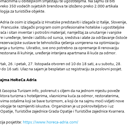
aćinima u obiteljskom smještaju te ugostiteljima. Na sajmu će biti
preko 350 vodećih svjetskih brendova te izloženo preko 2.000 artikala
ogija za turističke objekte.
ia će osim iz izlagača iz Hrvatske predstaviti i izlagače iz Italije, Slovenije,
e i Francuske. Izlagački program osim profesionalne hotelske i ugostiteljske
a i sitan inventar i potrošni materijal, namještaj za unutarnje i vanjske
e i uređenje, tende i zaštitu od sunca, sredstva i alate za održavanje čistoće
 i rezervacijske sustave te tehnološka rješenja usmjerena na optimizaciju
anja u turizmu. Ukratko, sve ono potrebno za opremanje ili renovaciju
restorana ili kuhinje, uređenje interijera apartmana ili kuće za odmor.
rtak, 26. i petak, 27. listopada otvoren od 10 do 18 sati, a u subotu, 28.
 do 16 sati. Ulaz na sajam je besplatan uz registraciju za poslovni posjet.
sajma HoReCa Adria
kt časopisa Turizam info, pokrenut s ciljem da na jednom mjestu poveže
ektora turizma s hotelijerima, vlasnicima kuća za odmor, restoraterima,
 svima ostalima koji se bave turizmom, a koji će na sajmu moći vidjeti nove
logije te razmijeniti iskustva. Organiziran je uz pokroviteljstvo i uz
patije, Turističke zajednice Grada Opatije i Turističke zajednice Kvarnera.
cija posjetite:
https://www.horeca-adria.com/