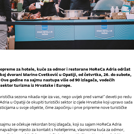
opreme za hotele, kuće za odmor i restorane HoReCa Adria održat
skoj dvorani Marino Cvetković u Opatiji, od četvrtka, 26. do subote,
. Ove godine na sajmu nastupa više od 90 izlagača, vodećih
 sektor turizma iz Hrvatske i Europe.
stička sezona nikada nije iza vas, nego uvijek pred vama!" deveti po redu
ria u Opatiji će okupiti turistički sektor iz cijele Hrvatske koji upravo sada
sticijama u svoje objekte, čime započinju i prve pripreme nove turističke
sajmu se očekuje rekordan broj izlagača, koji su sajam HoReCa Adria
najvažnije mjesto za kontakt s hotelijerima, vlasnicima kuća za odmor,