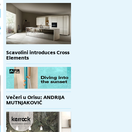
h
a
Scavolini introduces Cross
Elements
Večeri u Orisu: ANDRIJA
MUTNJAKOVIĆ