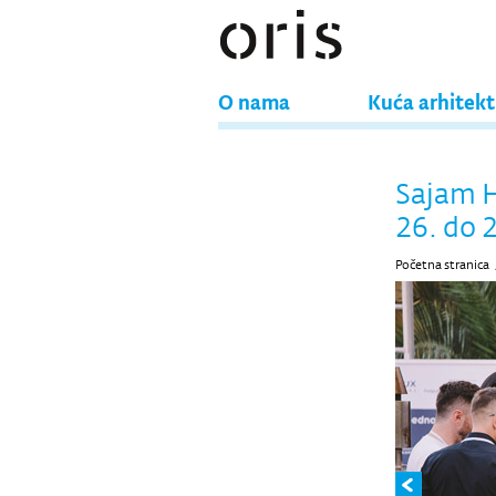
O nama
Kuća arhitek
Sajam H
26. do 
Početna stranica