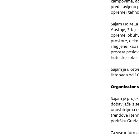
kampovima, dom
predstavljeno 
opreme i tehnol
Sajam HoReCa Adr
Austrije, Srbij
opreme, obuhvać
prostore, dekor
i higijene, kao
procesa poslov
hotelske sobe, 
Sajam je u četv
listopada od 10
Organizator 
Sajam je proje
dobavljače iz s
ugostiteljima i
trendove i tehno
podršku Grada O
Za više informa