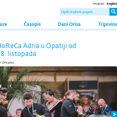
Hrvatski
Englis
ture
Časopis
Dani Orisa
Trgovin
oReCa Adria u Opatiji od
28. listopada
/
Oris plus