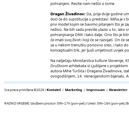
pohranjeni. Recite nam nešto o tome.
Dragan Živadinov:
Da, prije dvije godine umr
doći će do supstitucije u predstavi. Miha je s
prvi model kojim se bavimo pitanjem što je z
neživo. Ne bih sada previše ulazio u to, iako 
pohranjivanja DNK i tako dalje. Ono što je bitn
će imati svoj život i koji će se razvijati. On će 
se u nekom trenutku ponovno sreo, i tako do 2
konceptualni trik, jer ljudi umjetnost uvijek p
Na natječaju Ministarstva kulture Slovenije,
Društvom arhitekata iz Ljubljane s projektom 
autora Mihe Turšića i Dragana Živadinova, iza
ovogodišnjem, 14. Venecijanskom bijenalu. Autor
Sva prava pridržana ©2026 |
Kontakti
|
Marketing
|
Impressum
|
Newsletter
RADNO VRIJEME: Izložbeni prostor: 09h-17h (pon-pet) | Uredi: 09h-16h (pon-pet) Bi