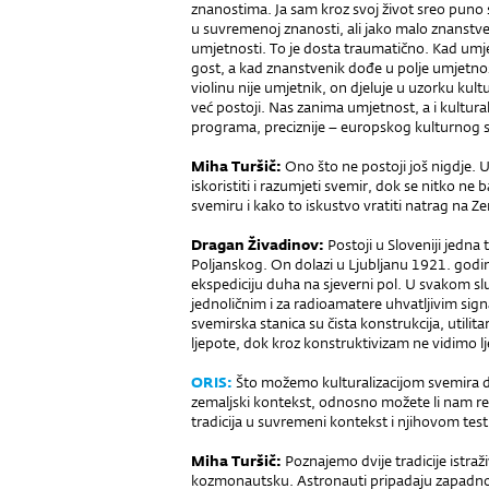
znanostima. Ja sam kroz svoj život sreo puno
u suvremenoj znanosti, ali jako malo znanstv
umjetnosti. To je dosta traumatično. Kad umj
gost, a kad znanstvenik dođe u polje umjetnosti
violinu nije umjetnik, on djeluje u uzorku kul
već postoji. Nas zanima umjetnost, a i kultura
programa, preciznije – europskog kulturnog
Miha Turšič:
Ono što ne postoji još nigdje. 
iskoristiti i razumjeti svemir, dok se nitko ne
svemiru i kako to iskustvo vratiti natrag na Ze
Dragan Živadinov:
Postoji u Sloveniji jedna t
Poljanskog. On dolazi u Ljubljanu 1921. godin
ekspediciju duha na sjeverni pol. U svakom slu
jednoličnim i za radioamatere uhvatljivim si
svemirska stanica su čista konstrukcija, utilit
ljepote, dok kroz konstruktivizam ne vidimo l
ORIS:
Što možemo kulturalizacijom svemira d
zemaljski kontekst, odnosno možete li nam re
tradicija u suvremeni kontekst i njihovom te
Miha Turšič:
Poznajemo dvije tradicije istraž
kozmonautsku. Astronauti pripadaju zapadno