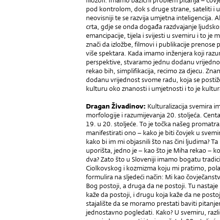
filozofi. Imamo bazični problem pitanja – čovjek 
pod kontrolom, dok s druge strane, sateliti i 
neovisniji te se razvija umjetna inteligencija
crta, gdje se onda događa razdvajanje ljudskosti
emancipacije, tijela i svijesti u svemiru i to 
znači da izložbe, filmovi i publikacije prenose
više spektara. Kada imamo inženjera koji razum
perspektive, stvaramo jednu dodanu vrijednost.
rekao bih, simplifikacija, recimo za djecu. Znans
dodanu vrijednost svome radu, koja se postiže 
kulturu oko znanosti i umjetnosti i to je kultural
Dragan Živadinov:
Kulturalizacija svemira i
morfologije i razumijevanja 20. stoljeća. Centar
19. u 20. stoljeće. To je točka našeg promatran
manifestirati ono – kako je biti čovjek u svemi
kako bi im mi objasnili što nas čini ljudima? Ta
uporišta, jedno je – kao što je Miha rekao – 
dva? Zato što u Sloveniji imamo bogatu tradic
Ciolkovskog i kozmizma koju mi pratimo, polaz
formulira na sljedeći način: Mi kao čovječan
Bog postoji, a druga da ne postoji. Tu nastaj
kaže da postoji, i drugu koja kaže da ne post
stajalište da se moramo prestati baviti pita
jednostavno pogledati. Kako? U svemiru, različ