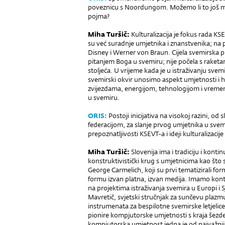
poveznicu s Noordungom. Možemo li to još mal
pojma?
Miha Turšič:
Kulturalizacija je fokus rada KS
su već suradnje umjetnika i znanstvenika; na 
Disney i Werner von Braun. Cijela svemirska pr
pitanjem Boga u svemiru; nije počela s raket
stoljeća. U vrijeme kada je u istraživanju sve
svemirski okvir unosimo aspekt umjetnosti i
zvijezdama, energijom, tehnologijom i vreme
u svemiru.
ORIS:
Postoji inicijativa na visokoj razini, o
federacijom, za slanje prvog umjetnika u svem
prepoznatljivosti KSEVT-a i ideji kulturaliza
Miha Turšič:
Slovenija ima i tradiciju i kontin
konstruktivistički krug s umjetnicima kao što 
George Carmelich, koji su prvi tematizirali fo
formu izvan platna, izvan medija. Imamo kont
na projektima istraživanja svemira u Europi i 
Mavretič, svjetski stručnjak za sunčevu plazmu
instrumenata za bespilotne svemirske letjelic
pionire kompjutorske umjetnosti s kraja šezde
kompjutorska umjetnost jedna je od najvažnij