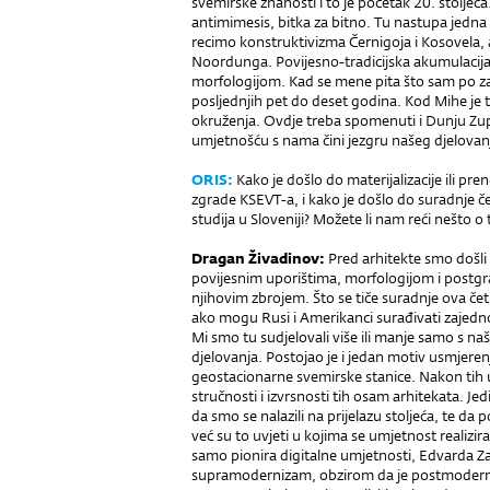
svemirske znanosti i to je početak 20. stoljeća
antimimesis, bitka za bitno. Tu nastupa jedna
recimo konstruktivizma Černigoja i Kosovela,
Noordunga. Povijesno-tradicijska akumulacija
morfologijom. Kad se mene pita što sam po 
posljednjih pet do deset godina. Kod Mihe je
okruženja. Ovdje treba spomenuti i Dunju Zup
umjetnošću s nama čini jezgru našeg djelovan
ORIS:
Kako je došlo do materijalizacije ili p
zgrade KSEVT-a, i kako je došlo do suradnje č
studija u Sloveniji? Možete li nam reći nešto o
Dragan Živadinov:
Pred arhitekte smo došli
povijesnim uporištima, morfologijom i postg
njihovim zbrojem. Što se tiče suradnje ova čet
ako mogu Rusi i Amerikanci surađivati zajedno,
Mi smo tu sudjelovali više ili manje samo s n
djelovanja. Postojao je i jedan motiv usmjeren
geostacionarne svemirske stanice. Nakon tih us
stručnosti i izvrsnosti tih osam arhitekata. Je
da smo se nalazili na prijelazu stoljeća, te da p
već su to uvjeti u kojima se umjetnost realiziral
samo pionira digitalne umjetnosti, Edvarda Zaj
supramodernizam, obzirom da je postmoderni