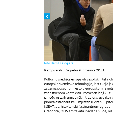
foto Damil Kalogjera
Razgovarali u Zagrebu 9. prosinca 2013.
Kulturno središče evropskih vesoljskih tehnol
europske svemirske tehnologije, institucija 
zauzima posebno mjesto u europskom i svjet
znanstvenom kontekstu. Posvećen ideji kultura
između ostalih umjetničkih tradicija, uvelike 
pionira astronautike. Smješten u Vitanju, pi
KSEVT, s arhitektonski fascinantnom zgradom
Gregoriča, OFIS arhitekata i Sadar + Vuge, od 2