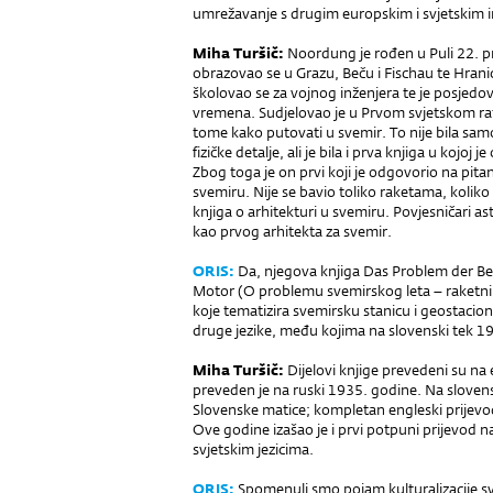
umrežavanje s drugim europskim i svjetskim i
Miha Turšič:
Noordung je rođen u Puli 22. p
obrazovao se u Grazu, Beču i Fischau te Hranica
školovao se za vojnog inženjera te je posjedo
vremena. Sudjelovao je u Prvom svjetskom rat
tome kako putovati u svemir. To nije bila samo
fizičke detalje, ali je bila i prva knjiga u kojoj
Zbog toga je on prvi koji je odgovorio na pita
svemiru. Nije se bavio toliko raketama, koliko
knjiga o arhitekturi u svemiru. Povjesničari 
kao prvog arhitekta za svemir.
ORIS:
Da, njegova knjiga Das Problem der B
Motor (O problemu svemirskog leta – raketni
koje tematizira svemirsku stanicu i geostaci
druge jezike, među kojima na slovenski tek 1
Miha Turšič:
Dijelovi knjige prevedeni su na 
preveden je na ruski 1935. godine. Na slovens
Slovenske matice; kompletan engleski prijevod
Ove godine izašao je i prvi potpuni prijevod 
svjetskim jezicima.
ORIS:
Spomenuli smo pojam kulturalizacije sve