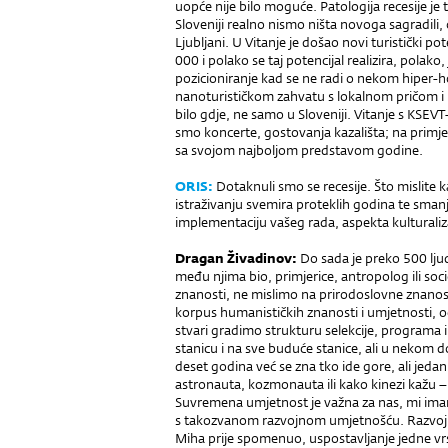
uopće nije bilo moguće. Patologija recesije je
Sloveniji realno nismo ništa novoga sagradil
Ljubljani. U Vitanje je došao novi turistički po
000 i polako se taj potencijal realizira, polako
pozicioniranje kad se ne radi o nekom hipe
nanoturističkom zahvatu s lokalnom pričom i l
bilo gdje, ne samo u Sloveniji. Vitanje s KSEVT
smo koncerte, gostovanja kazališta; na primj
sa svojom najboljom predstavom godine.
ORIS:
Dotaknuli smo se recesije. Što mislite 
istraživanju svemira proteklih godina te smanj
implementaciju vašeg rada, aspekta kulturaliz
Dragan Živadinov:
Do sada je preko 500 ljud
među njima bio, primjerice, antropolog ili so
znanosti, ne mislimo na prirodoslovne znanos
korpus humanističkih znanosti i umjetnosti, 
stvari gradimo strukturu selekcije, programa i
stanicu i na sve buduće stanice, ali u nekom
deset godina već se zna tko ide gore, ali jeda
astronauta, kozmonauta ili kako kinezi kažu 
Suvremena umjetnost je važna za nas, mi ima
s takozvanom razvojnom umjetnošću. Razvojna
Miha prije spomenuo, uspostavljanje jedne v