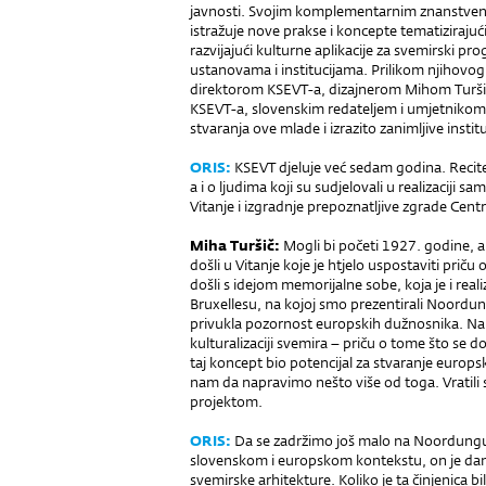
javnosti. Svojim komplementarnim znanstven
istražuje nove prakse i koncepte tematizirajuć
razvijajući kulturne aplikacije za svemirski p
ustanovama i institucijama. Prilikom njihovo
direktorom KSEVT-a, dizajnerom Mihom Turš
KSEVT-a, slovenskim redateljem i umjetnikom
stvaranja ove mlade i izrazito zanimljive institu
ORIS:
KSEVT djeluje već sedam godina. Recite
a i o ljudima koji su sudjelovali u realizaciji 
Vitanje i izgradnje prepoznatljive zgrade Centr
Miha Turšič:
Mogli bi početi 1927. godine, 
došli u Vitanje koje je htjelo uspostaviti p
došli s idejom memorijalne sobe, koja je i real
Bruxellesu, na kojoj smo prezentirali Noordung
privukla pozornost europskih dužnosnika. Na to
kulturalizaciji svemira – priču o tome što se 
taj koncept bio potencijal za stvaranje europs
nam da napravimo nešto više od toga. Vratili sm
projektom.
ORIS:
Da se zadržimo još malo na Noordungu. N
slovenskom i europskom kontekstu, on je dana
svemirske arhitekture. Koliko je ta činjenica b