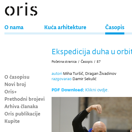
O nama
Kuća arhitekture
Časopis
Ekspedicija duha u orbi
Početna stranica
/
Časopis
/
87
autori
Miha Turšič, Dragan Živadinov
O časopisu
razgovarao
Damir Sekulić
Novi broj
PDF Download:
Klikni ovdje.
Oris+
Prethodni brojevi
Arhiva članaka
Oris publikacije
Kupite