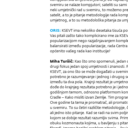
svemiru se nalaze kompjutori; sateliti su sami
neki umjetnički rad u svemiru, to možemo pre
satelit, a to je pitanje metodologije rada kom
umjetnog, a to su metodološka pitanja za umj
ORIS:
KSEVT ima nekoliko desetaka tisuća pos
Vas pitali zašto tako komplicirano ime za KSEV
popularizacijom nego razjašnjavanjem komple
balansirati između popularizacije, rada Centra 
općenito vašeg rada kao institucije?
Miha Turšič:
Kao što smo spomenuli, jedan od
drugi fokus jedan spoj umjetnosti i znanosti. 
KSEVT, za ono što se može događati u svemir
potrebno je razumijevanje i jednog i drugog 
između ta dva pola. Krajnji rezultat je umjetno
dođe do krajnjeg rezultata potrebno je i jedno
godišnjom temom, odnosno platformom konfe
Cradle – Kako misliti izvan Zemlje. Tim prog
Ove godine ta tema je promatrač, ali promatrač 
u svemiru. To su četiri različite metodologije, čet
ali jedno isto pitanje. Kad se radi na svim pol
kojom se dobije rezultat razumljiv svima. Prim
obuku kozmonauta kojima, u bavljenju s pitan