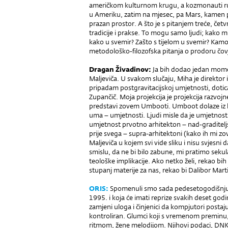
američkom kulturnom krugu, a kozmonauti rus
u Ameriku, zatim na mjesec, pa Mars, kamen po
prazan prostor. A što je s pitanjem treće, četvrt
tradicije i prakse. To mogu samo ljudi; kako mis
kako u svemir? Zašto s tijelom u svemir? Kam
metodološko-filozofska pitanja o prodoru čov
Dragan Živadinov:
Ja bih dodao jedan momen
Maljeviča. U svakom slučaju, Miha je direktor i
pripadam postgravitacijskoj umjetnosti, dotica
Zupančič. Moja projekcija je projekcija razvoj
predstavi zovem Umbooti. Umboot dolaze iz ko
uma – umjetnosti. Ljudi misle da je umjetnost i
umjetnost prvotno arhitekton – nad-graditeljs
prije svega – supra-arhitektoni (kako ih mi zo
Maljeviča u kojem svi vide sliku i nisu svjesni
smislu, da ne bi bilo zabune, mi pratimo seku
teološke implikacije. Ako netko želi, rekao bih č
stupanj materije za nas, rekao bi Dalibor Martini
ORIS:
Spomenuli smo sada pedesetogodišnju 
1995. i koja će imati reprize svakih deset go
zamjeni uloga i činjenici da kompjutori postaj
kontroliran. Glumci koji s vremenom preminu, 
ritmom, žene melodijom. Njihovi podaci, DNK,