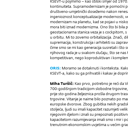
KSEVT-u pojmimo – kao stilski smjer od 1970. 
kontinuiteta. Supramodernizam je pomoćni poj
društveno-umjetnički dosežemo nakon renesans
ingenioznost konceptualizacije modernosti, ve
modernizam na planetu, kad se pojavi u niskoj, s
mora biti iznad modernizma. Ono što bi bila 
geostacionarna stanica veza je s cockpitom, 
u orbitu. Mi to zovemo orbitalizacija. Znači, di
supremacija, konstrukcija i arhitekti su zapravo
čime smo se mi kao generacija susretali i što s
njihovog rada je u svakom slučaju, što se nas ti
kompetitivan, nego koproduktivan i komple
ORIS:
Moramo se dotaknuti i konteksta. Kako s
KSEVT-a, kako su ga prihvatili i kakav je dopr
Miha Turšič:
Kao prvo, potrebno je reći da Vi
700-godišnjom tradicijom slobodne trgovine, s 
prije sto godina željeznica prošla drugom tras
trgovine. Vitanje je naime bilo poznato po man
europske dvorove. Zbog gubitka nekih gradskih
stoljeća, ljudi su imali kapacitet razumjeti vel
njegovim djelom i znali su prepoznati pozitivne
kapacitetom razumijevanja imali smo i mir i 
trenutnim ekonomskim uvjetima u većim gradov