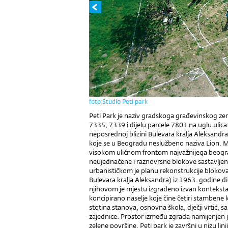
foto Studio Peti park
Peti Park je naziv gradskoga građevinskog ze
7335, 7339 i dijelu parcele 7801 na uglu ulica
neposrednoj blizini Bulevara kralja Aleksandra
koje se u Beogradu neslužbeno naziva Lion. M
visokom uličnom frontom najvažnijega beograd
neujednačene i raznovrsne blokove sastavljene
urbanističkom je planu rekonstrukcije blokova 
Bulevara kralja Aleksandra) iz 1963. godine d
njihovom je mjestu izgrađeno izvan konteksta
koncipirano naselje koje čine četiri stambene 
stotina stanova, osnovna škola, dječji vrtić, s
zajednice. Prostor između zgrada namijenjen je 
zelene površine. Peti park je završni u nizu lin