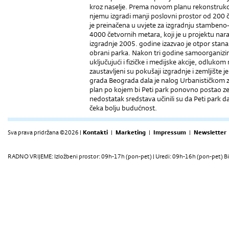
kroz naselje. Prema novom planu rekonstrukci
njemu izgradi manji poslovni prostor od 200 
je preinačena u uvjete za izgradnju stamben
4000 četvornih metara, koji je u projektu na
izgradnje 2005. godine izazvao je otpor stanar
obrani parka. Nakon tri godine samoorganiziran
uključujući i fizičke i medijske akcije, odlu
zaustavljeni su pokušaji izgradnje i zemljište
grada Beograda dala je nalog Urbanističkom z
plan po kojem bi Peti park ponovno postao ze
nedostatak sredstava učinili su da Peti park 
čeka bolju budućnost.
Sva prava pridržana ©2026 |
Kontakti
|
Marketing
|
Impressum
|
Newsletter
RADNO VRIJEME: Izložbeni prostor: 09h-17h (pon-pet) | Uredi: 09h-16h (pon-pet) Bi