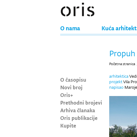
O nama
Kuća arhitek
Propuh 
Početna stranica
arhitektica
Vedr
O časopisu
projekt
Vila Pr
Novi broj
napisao
Maroje
Oris+
Prethodni brojevi
Arhiva članaka
Oris publikacije
Kupite