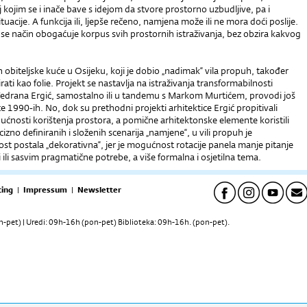
j kojim se i inače bave s idejom da stvore prostorno uzbudljive, pa i
tuacije. A funkcija ili, ljepše rečeno, namjena može ili ne mora doći poslije.
 se način obogaćuje korpus svih prostornih istraživanja, bez obzira kakvog
on obiteljske kuće u Osijeku, koji je dobio „nadimak“ vila propuh, također
ati kao folie. Projekt se nastavlja na istraživanja transformabilnosti
Vedrana Ergić, samostalno ili u tandemu s Markom Murtićem, provodi još
e 1990-ih. No, dok su prethodni projekti arhitektice Ergić propitivali
ćnosti korištenja prostora, a pomične arhitektonske elemente koristili
izno definiranih i složenih scenarija „namjene“, u vili propuh je
st postala „dekorativna“, jer je mogućnost rotacije panela manje pitanje
 ili sasvim pragmatične potrebe, a više formalna i osjetilna tema.
ing
|
Impressum
|
Newsletter
pet) | Uredi: 09h-16h (pon-pet) Biblioteka: 09h-16h. (pon-pet).