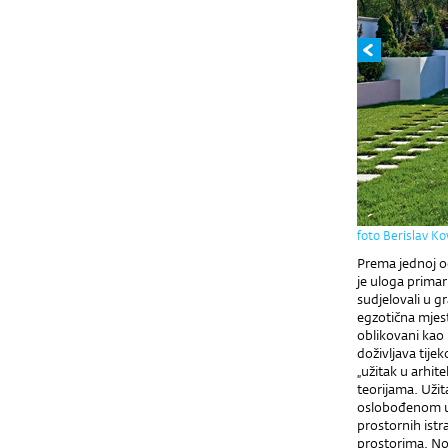
foto Berislav Ko
Prema jednoj od
je uloga primar
sudjelovali u g
egzotična mjest
oblikovani kao 
doživljava tijek
„užitak u arhit
teorijama. Užit
oslobođenom uti
prostornih istra
prostorima. No, 