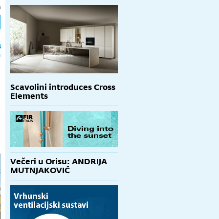
h
a
Scavolini introduces Cross
Elements
Večeri u Orisu: ANDRIJA
MUTNJAKOVIĆ