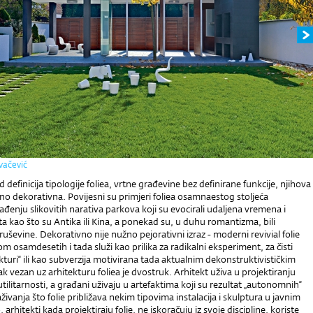
vačević
 definicija tipologije foliea, vrtne građevine bez definirane funkcije, njihova
no dekorativna. Povijesni su primjeri foliea osamnaestog stoljeća
rađenju slikovitih narativa parkova koji su evocirali udaljena vremena i
a kao što su Antika ili Kina, a ponekad su, u duhu romantizma, bili
ruševine. Dekorativno nije nužno pejorativni izraz - moderni revivial folie
om osamdesetih i tada služi kao prilika za radikalni eksperiment, za čisti
ekturi“ ili kao subverzija motivirana tada aktualnim dekonstruktivističkim
ak vezan uz arhitekturu foliea je dvostruk. Arhitekt uživa u projektiranju
litarnosti, a građani uživaju u artefaktima koji su rezultat „autonomnih“
živanja što folie približava nekim tipovima instalacija i skulptura u javnim
arhitekti kada projektiraju folie, ne iskoračuju iz svoje discipline, koriste