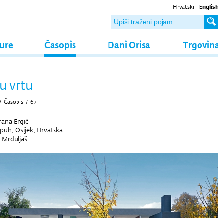
Hrvatski
Englis
ture
Časopis
Dani Orisa
Trgovin
u vrtu
/
Časopis
/
67
ana Ergić
opuh, Osijek, Hrvatska
 Mrduljaš