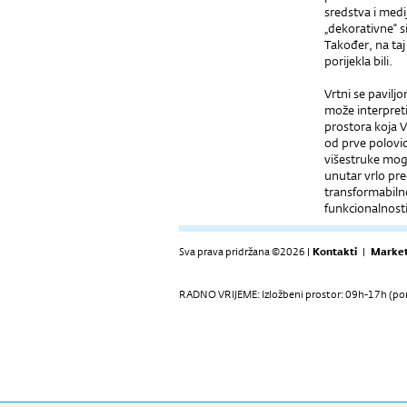
sredstva i medi
„dekorativne“ si
Također, na taj
porijekla bili.
Vrtni se pavilj
može interpretir
prostora koja 
od prve polovic
višestruke mogu
unutar vrlo prec
transformabilno
funkcionalnosti
Sva prava pridržana ©2026 |
Kontakti
|
Market
RADNO VRIJEME: Izložbeni prostor: 09h-17h (pon-