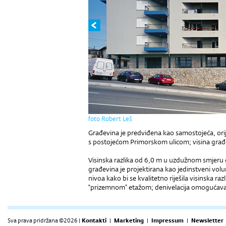
foto Robert Leš
Građevina je predviđena kao samostojeća, orij
s postojećom Primorskom ulicom; visina gra
Visinska razlika od 6,0 m u uzdužnom smjeru 
građevina je projektirana kao jedinstveni volu
nivoa kako bi se kvalitetno riješila visinska ra
“prizemnom” etažom; denivelacija omogućava pr
Sva prava pridržana ©2026 |
Kontakti
|
Marketing
|
Impressum
|
Newsletter