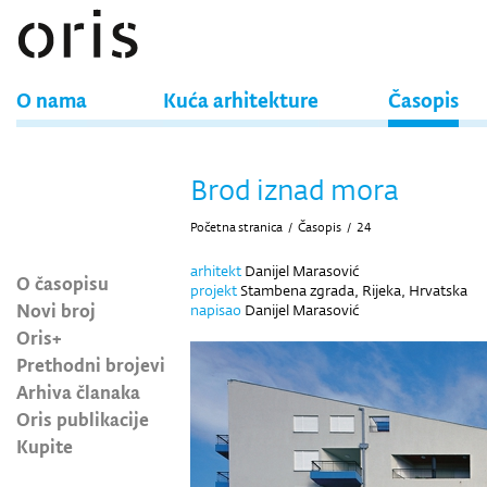
O nama
Kuća arhitekture
Časopis
Brod iznad mora
Početna stranica
/
Časopis
/
24
arhitekt
Danijel Marasović
O časopisu
projekt
Stambena zgrada, Rijeka, Hrvatska
Novi broj
napisao
Danijel Marasović
Oris+
Prethodni brojevi
Arhiva članaka
Oris publikacije
Kupite