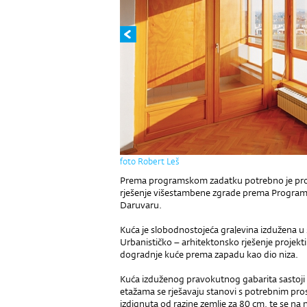
foto Robert Leš
Prema programskom zadatku potrebno je proje
rješenje višestambene zgrade prema Program
Daruvaru.
Kuća je slobodnostojeća gra|evina izdužena u 
Urbanističko – arhitektonsko rješenje projek
dogradnje kuće prema zapadu kao dio niza.
Kuća izduženog pravokutnog gabarita sastoji 
etažama se rješavaju stanovi s potrebnim pro
izdignuta od razine zemlje za 80 cm, te se na nj