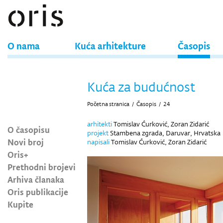
O nama
Kuća arhitekture
Časopis
Kuća za budućnost
Početna stranica
/
Časopis
/
24
arhitekti
Tomislav Ćurković, Zoran Zidarić
O časopisu
projekt
Stambena zgrada, Daruvar, Hrvatska
Novi broj
napisali
Tomislav Ćurković, Zoran Zidarić
Oris+
Prethodni brojevi
Arhiva članaka
Oris publikacije
Kupite