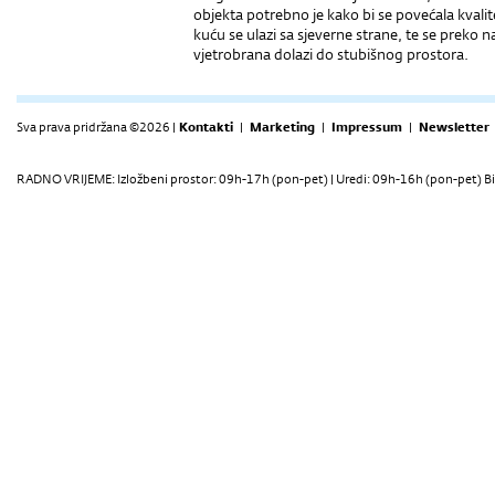
objekta potrebno je kako bi se povećala kval
kuću se ulazi sa sjeverne strane, te se preko n
vjetrobrana dolazi do stubišnog prostora.
Sva prava pridržana ©2026 |
Kontakti
|
Marketing
|
Impressum
|
Newsletter
RADNO VRIJEME: Izložbeni prostor: 09h-17h (pon-pet) | Uredi: 09h-16h (pon-pet) Bi