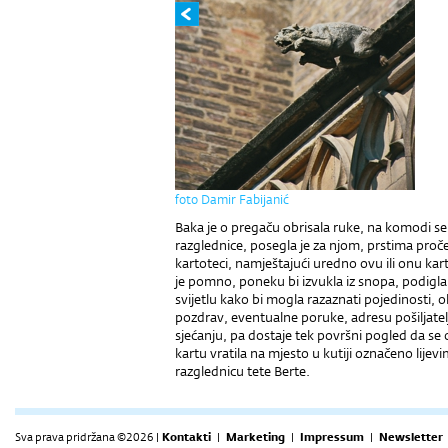
foto Damir Fabijanić
Baka je o pregaču obrisala ruke, na komodi se n
razglednice, posegla je za njom, prstima proč
kartoteci, namještajući uredno ovu ili onu kar
je pomno, poneku bi izvukla iz snopa, podigla
svijetlu kako bi mogla razaznati pojedinosti, ok
pozdrav, eventualne poruke, adresu pošiljate
sjećanju, pa dostaje tek površni pogled da se 
kartu vratila na mjesto u kutiji označeno lije
razglednicu tete Berte.
Sva prava pridržana ©2026 |
Kontakti
|
Marketing
|
Impressum
|
Newsletter