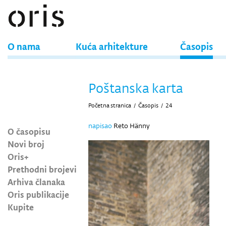
O nama
Kuća arhitekture
Časopis
Poštanska karta
Početna stranica
/
Časopis
/
24
napisao
Reto Hänny
O časopisu
Novi broj
Oris+
Prethodni brojevi
Arhiva članaka
Oris publikacije
Kupite