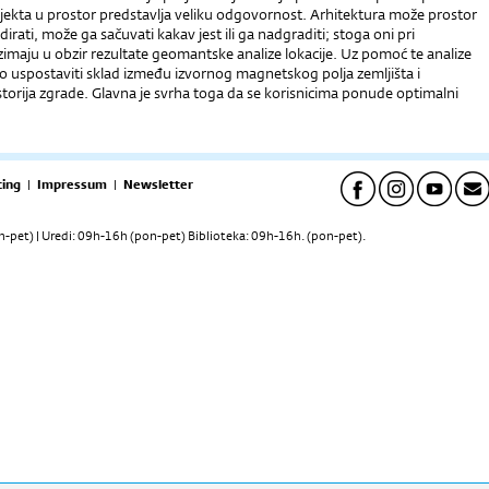
bjekta u prostor predstavlja veliku odgovornost. Arhitektura može prostor
rati, može ga sačuvati kakav jest ili ga nadgraditi; stoga oni pri
zimaju u obzir rezultate geomantske analize lokacije. Uz pomoć te analize
 uspostaviti sklad između izvornog magnetskog polja zemljišta i
torija zgrade. Glavna je svrha toga da se korisnicima ponude optimalni
.
ing
|
Impressum
|
Newsletter
pet) | Uredi: 09h-16h (pon-pet) Biblioteka: 09h-16h. (pon-pet).