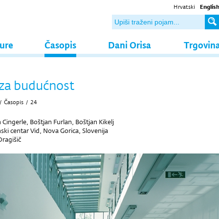
Hrvatski
Englis
ture
Časopis
Dani Orisa
Trgovin
za budućnost
/
Časopis
/
24
 Cingerle, Boštjan Furlan, Boštjan Kikelj
ski centar Vid, Nova Gorica, Slovenija
Dragišič