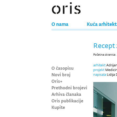
O nama
Kuća arhitek
Recept 
Početna stranica
arhitekt
Adrijan
O časopisu
projekt
Medicin
Novi broj
napisala
Lidija 
Oris+
Prethodni brojevi
Arhiva članaka
Oris publikacije
Kupite