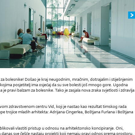
za bolesnike! Došao je kraj neugodnim, mračnim, dotrajalim i stiješnjenim
kojima posjetitelj ima osjećaj da su sve bolesti još mnogo gore. Ugodna
 je pravi balzam za bolesnike. Tako je zasjala nova zraka svjetlosti i zdravlja
om zdravstvenom centru Vid, koji je nastao kao rezultat timskog rada
e trojice mladih arhitekta: Adrijana Cingerlea, Boštjana Furlana i Boštjana
likovali vlastiti pristup u odnosu na arhitektonsko koncipiranje. Oni,
a danas sve češće nastaju projekti koji nemaju pravi odnos prema prostoru.