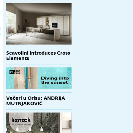
h
a
Scavolini introduces Cross
Elements
Večeri u Orisu: ANDRIJA
MUTNJAKOVIĆ