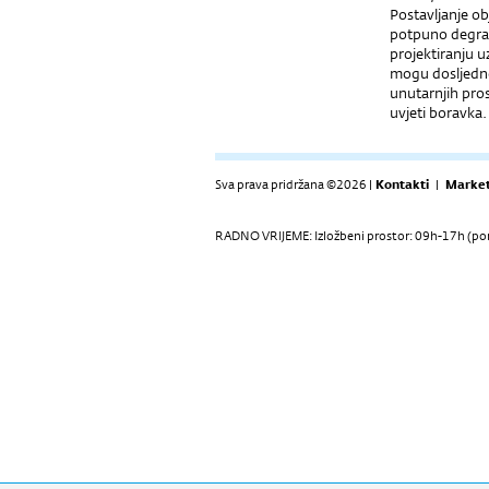
Postavljanje o
potpuno degradi
projektiranju u
mogu dosljedno
unutarnjih pros
uvjeti boravka
Sva prava pridržana ©2026 |
Kontakti
|
Market
RADNO VRIJEME: Izložbeni prostor: 09h-17h (pon-