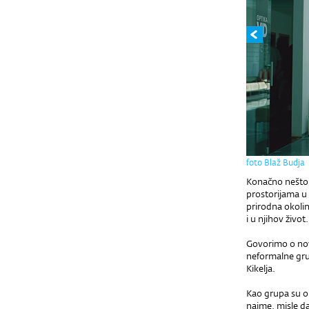
foto Blaž Budja
Konačno nešto 
prostorijama u 
prirodna okolina
i u njihov život.
Govorimo o nov
neformalne grup
Kikelja.
Kao grupa su ob
naime, misle d