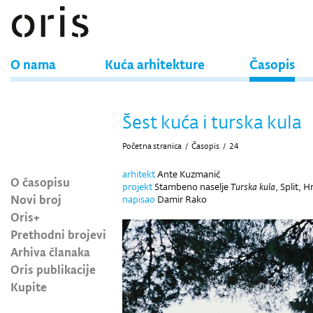
O nama
Kuća arhitekture
Časopis
Šest kuća i turska kula
Početna stranica
/
Časopis
/
24
arhitekt
Ante Kuzmanić
O časopisu
projekt
Stambeno naselje
Turska kula
, Split, 
Novi broj
napisao
Damir Rako
Oris+
Prethodni brojevi
Arhiva članaka
Oris publikacije
Kupite