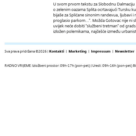
U svom prvom tekstu za Slobodnu Dalmaciju i
o zelenim oazama Splita ocrtavajući Tursku kulu 
bijaše za Splićane sinonim randevua, ljubavi i 
proglasio parkom...”. Možda Gotovac nije ni sl
uvijek neće dobiti “službeni tretman” od gradsk
izložen polemikama, najčešće između urbanista
Sva prava pridržana ©2026 |
Kontakti
|
Marketing
|
Impressum
|
Newsletter
RADNO VRIJEME: Izložbeni prostor: 09h-17h (pon-pet) | Uredi: 09h-16h (pon-pet) Bi