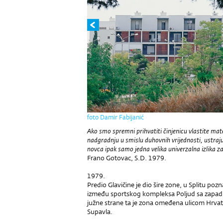
foto Damir Fabijanić
Ako smo spremni prihvatiti činjenicu vlastite mat
nadgradnju u smislu duhovnih vrijednosti, ustraju
novca ipak samo jedna velika univerzalna izlika 
Frano Gotovac, S.D. 1979.
1979.
Predio Glavičine je dio šire zone, u Splitu poz
između sportskog kompleksa Poljud sa zapadne 
južne strane ta je zona omeđena ulicom Hrva
Supavla.