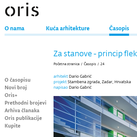
O nama
Kuća arhitekture
Časopis
Za stanove - princip flek
Početna stranica
/
Časopis
/
24
arhitekt
Dario Gabrić
O časopisu
projekt
Stambena zgrada, Zadar, Hrvatska
Novi broj
napisao
Dario Gabrić
Oris+
Prethodni brojevi
Arhiva članaka
Oris publikacije
Kupite