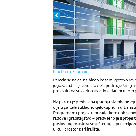
foto Damir Fabijanić
Parcela se nalazi na blago kosom, gotovo ravn
jugozapad – sjeveroistok. Za područje Smiljevc
projektirana sukladno uvjetima danim u tom 
Na parceli je predvi|ena gradnja stambene z
dijelu parcele sukladno cjelokupnom urbanisti
Programom i projektnim zadatkom dobivenim o
radove i graditeljstvo – predvi|eno je isprojekt
poslovnog prostora smještenog u prizemlju zg
ulicu i prostor parkirališta.