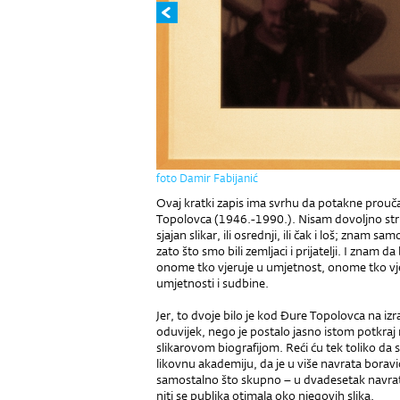
foto Damir Fabijanić
Ovaj kratki zapis ima svrhu da potakne prouča
Topolovca (1946.-1990.). Nisam dovoljno stru
sjajan slikar, ili osrednji, ili čak i loš; znam 
zato što smo bili zemljaci i prijatelji. I znam 
onome tko vjeruje u umjetnost, onome tko vje
umjetnosti i sudbine.
Jer, to dvoje bilo je kod Đure Topolovca na izr
oduvijek, nego je postalo jasno istom potkraj n
slikarovom biografijom. Reći ću tek toliko da s
likovnu akademiju, da je u više navrata boravio u
samostalno što skupno – u dvadesetak navrata. N
niti se publika otimala oko njegovih slika.