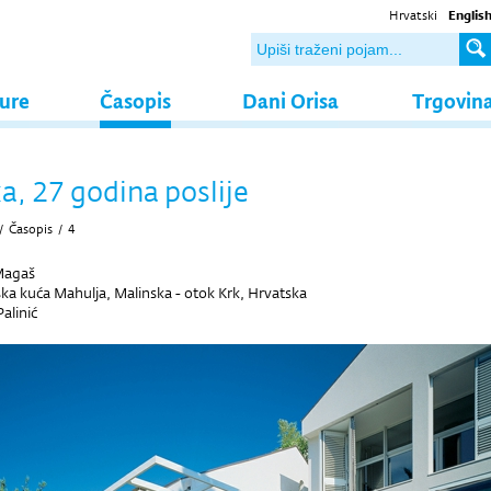
Hrvatski
Englis
ture
Časopis
Dani Orisa
Trgovin
a, 27 godina poslije
/
Časopis
/
4
Magaš
ska kuća Mahulja, Malinska - otok Krk, Hrvatska
alinić