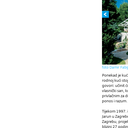
foto Damir Fabi
Ponekad je kuća
rodnoj kući sto
govori: učinit 
vlasnički san, 
privlačnim za d
ponos i razum.
Tijekom 1997. 
Jarun u Zagrebu
Zagrebu, projek
blizini 27 godi