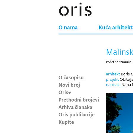
O nama
Kuća arhitek
Malinsk
Početna stranica
arhitekt
Boris 
O časopisu
projekt
Obitelj
Novi broj
napisala
Nana P
Oris+
Prethodni brojevi
Arhiva članaka
Oris publikacije
Kupite