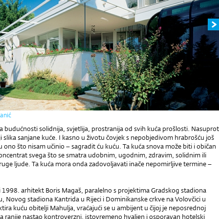
janić
 budućnosti solidnija, svjetlija, prostranija od svih kuća prošlosti. Nasuprot
ji slika sanjane kuće. I kasno u životu čovjek s nepobjedivom hrabrošću još
ću ono što nisam učinio – sagradit ću kuću. Ta kuća snova može biti i običan
koncentrat svega što se smatra udobnim, ugodnim, zdravim, solidnim ili
ruge ljude. Ta kuća mora onda zadovoljavati inače nepomirljive termine –
i 1998. arhitekt Boris Magaš, paralelno s projektima Gradskog stadiona
, Novog stadiona Kantrida u Rijeci i Dominikanske crkve na Volovčici u
tira kuću obitelji Mahulja, vraćajući se u ambijent u čijoj je neposrednoj
na ranije nastao kontroverzni, istovremeno hvaljen i osporavan hotelski