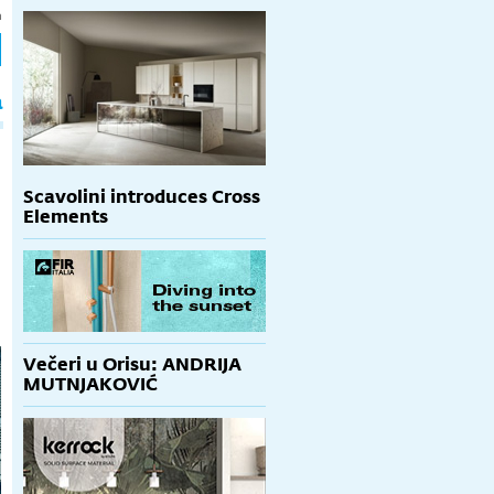
h
a
Scavolini introduces Cross
Elements
Večeri u Orisu: ANDRIJA
MUTNJAKOVIĆ