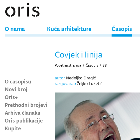
O nama
Kuća arhitekture
Časopis
Čovjek i linija
Početna stranica
/
Časopis
/
88
autor
Nedeljko Dragić
O časopisu
razgovarao
Željko Luketić
Novi broj
Oris+
Prethodni brojevi
Arhiva članaka
Oris publikacije
Kupite