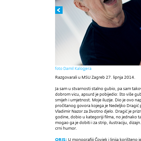
foto Damil Kalogjera
Razgovarali u MSU Zagreb 27. lipnja 2014.
Ja sam u stvarnosti stalno gubio, pa sam tako
dobrom vicu, apsurd je pobijedio: što više g
smijeh i umjetnost. Moje iluzije. Dio je ovo n
pročitanog govora kojega je Nedeljko Dragić 
Vladimir Nazor za životno djelo. Dragić je pr
godine, dobio u kategoriji filma, no jednako t
mogao ga je dobiti i za strip, ilustraciju, dizajn
crni humor.
ORIS:
U monografiji Čovjek i linija korišteno je