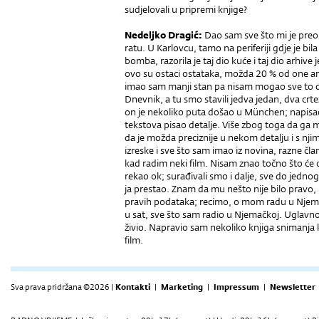
sudjelovali u pripremi knjige?
Nedeljko Dragić:
Dao sam sve što mi je preo
ratu. U Karlovcu, tamo na periferiji gdje je bil
bomba, razorila je taj dio kuće i taj dio arhive 
ovo su ostaci ostataka, možda 20 % od one ar
imao sam manji stan pa nisam mogao sve to dr
Dnevnik, a tu smo stavili jedva jedan, dva c
on je nekoliko puta došao u München; napisa
tekstova pisao detalje. Više zbog toga da g
da je možda preciznije u nekom detalju i s n
izreske i sve što sam imao iz novina, razne č
kad radim neki film. Nisam znao točno što će 
rekao ok; surađivali smo i dalje, sve do jednog
ja prestao. Znam da mu nešto nije bilo pravo,
pravih podataka; recimo, o mom radu u Njemač
u sat, sve što sam radio u Njemačkoj. Uglav
živio. Napravio sam nekoliko knjiga snimanja 
film.
Sva prava pridržana ©2026 |
Kontakti
|
Marketing
|
Impressum
|
Newsletter