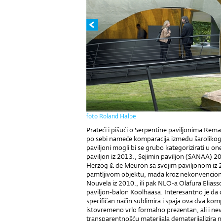
foto Roland Halbe
Prateći i pišući o Serpentine paviljonima Re
po sebi nameće komparacija između šarolikog 
paviljoni mogli bi se grubo kategorizirati u on
paviljon iz 2013., Sejimin paviljon (SANAA) 20
Herzog & de Meuron sa svojim paviljonom iz 2
pamtljivom objektu, mada kroz nekonvencion
Nouvela iz 2010., ili pak NLO-a Olafura Elias
paviljon-balon Koolhaasa. Interesantno je da 
specifičan način sublimira i spaja ova dva ko
istovremeno vrlo formalno prezentan, ali i nev
transparentnošću materijala dematerijalizira