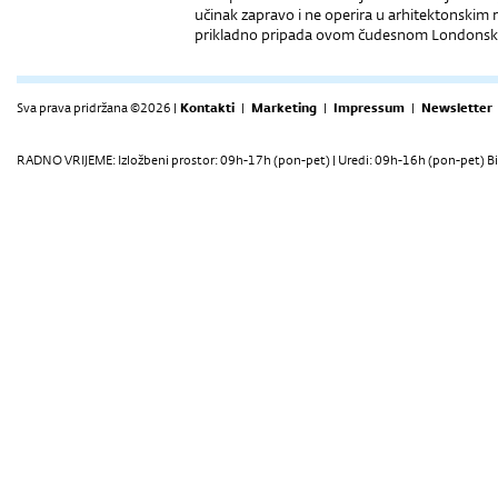
učinak zapravo i ne operira u arhitektonskim r
prikladno pripada ovom čudesnom Londonskom 
Sva prava pridržana ©2026 |
Kontakti
|
Marketing
|
Impressum
|
Newsletter
RADNO VRIJEME: Izložbeni prostor: 09h-17h (pon-pet) | Uredi: 09h-16h (pon-pet) Bi