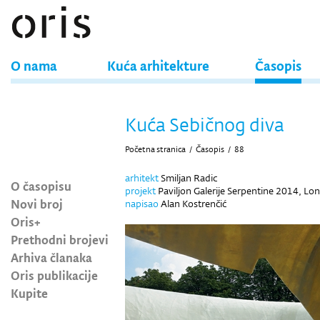
O nama
Kuća arhitekture
Časopis
Kuća Sebičnog diva
Početna stranica
/
Časopis
/
88
arhitekt
Smiljan Radic
O časopisu
projekt
Paviljon Galerije Serpentine 2014, Lo
Novi broj
napisao
Alan Kostrenčić
Oris+
Prethodni brojevi
Arhiva članaka
Oris publikacije
Kupite