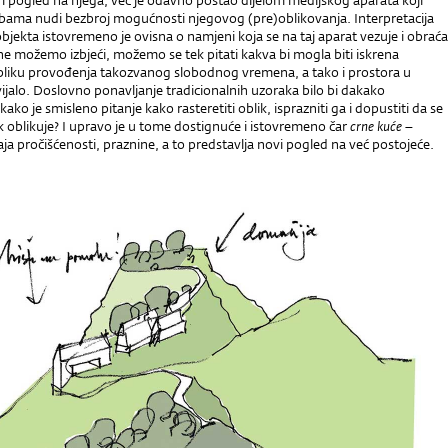
im i pogled na njega, već je odavno postao dijelom medijskog aparata koji
ama nudi bezbroj mogućnosti njegovog (pre)oblikovanja. Interpretacija
jekta istovremeno je ovisna o namjeni koja se na taj aparat vezuje i obraća
e možemo izbjeći, možemo se tek pitati kakva bi mogla biti iskrena
liku provođenja takozvanog slobodnog vremena, a tako i prostora u
ijalo. Doslovno ponavljanje tradicionalnih uzoraka bilo bi dakako
ako je smisleno pitanje kako rasteretiti oblik, isprazniti ga i dopustiti da se
k oblikuje? I upravo je u tome dostignuće i istovremeno čar
crne kuće
–
aja pročišćenosti, praznine, a to predstavlja novi pogled na već postojeće.