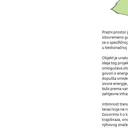
Prazni prostor j
istovremeno gu
se o specifičnoj
u beskonačnoj p
Objekt je unato
ideja tog projek
omogućava otva
govori o energe
dopušta smislen
izvore energij
koža
prema van
zahtjevne infr
Intimnost tren
terasi koja ne n
Govorimo li o k
krajobraza, ond
njihovog znače