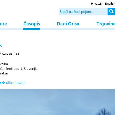
Hrvatski
Englis
ture
Časopis
Dani Orisa
Trgovin
s
/
Časopis
/
88
ktura
ća, Šentrupert, Slovenija
rabar
ad:
Klikni ovdje.