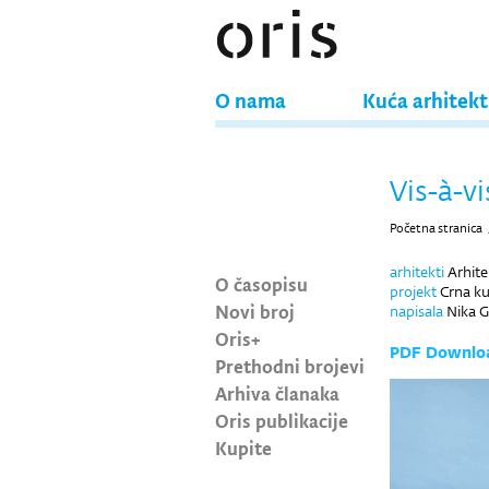
O nama
Kuća arhitek
Vis-à-vi
Početna stranica
arhitekti
Arhite
O časopisu
projekt
Crna ku
Novi broj
napisala
Nika G
Oris+
PDF Downlo
Prethodni brojevi
Arhiva članaka
Oris publikacije
Kupite