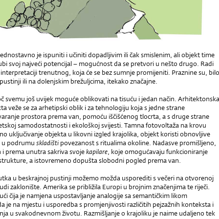
ednostavno je ispuniti i učiniti dopadljivim ili čak smislenim, ali objekt time
bi svoj najveći potencijal – mogućnost da se pretvori u nešto drugo. Radi
 interpretaciji trenutnog, koja će se bez sumnje promijeniti. Praznine su, bil
ustinji ili na dolenjskim brežuljcima, itekako značajne.
č svemu još uvijek moguće oblikovati na tisuću i jedan način. Arhitektonsk
ta veže se za arhetipski oblik i za tehnologiju koja s jedne strane
ranje prostora prema van, pomoću iščišćenog tlocrta, a s druge strane
tskoj samodostatnosti i ekološkoj svijesti. Tamna fotovoltaža na krovu
o uključivanje objekta u likovni izgled krajolika, objekt koristi obnovljive
e, u podrumu
skladišti
povezanost s ritualima okoline. Nadasve promišljeno,
 i prema unutra sakriva svoje
kapilare
, koje omogućavaju funkcioniranje
astrukture, a istovremeno dopušta slobodni pogled prema van.
utka u beskrajnoj pustinji možemo možda usporediti s večeri na otvorenoj
udi zaklonište. Amerika se približila Europi u brojnim značenjima te riječi.
ući čija je namjena uspostavljanje analogije sa semantičkim likom
a je na mjestu i usporedba s promjenjivosti različitih pejzažnih konteksta i
nja u svakodnevnom životu. Razmišljanje o krajoliku je naime udaljeno tek