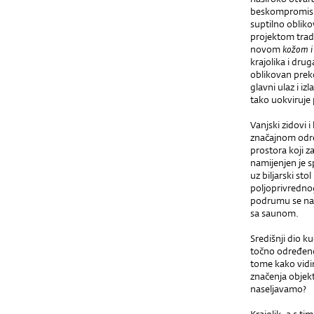
beskompromisn
suptilno obliko
projektom tradi
novom
kožom i
krajolika i drug
oblikovan prek
glavni ulaz i iz
tako uokviruje
Vanjski zidovi 
značajnom odre
prostora koji z
namijenjen je s
uz biljarski stol 
poljoprivrednog
podrumu se nala
sa saunom.
Središnji dio 
točno određenoj
tome kako vidim
značenja objek
naseljavamo?