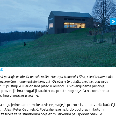
bič
ed pustinje oslobađa na neki način. Nastupa trenutak tišine, a kad izađemo oko
 nepomičan monumentalni horizont. Osjećaj je to gubitka sredine; boje neba
e
. O pustinji je i Baudrillard pisao u
Americi
. U Sloveniji nema pustinje;
ik provincije ima drugačiji karakter od prostranog pejzaža na kontinentu
a. Ima drugačije značenje.
a kraju jedne panoramske uzvisine, svoje je prozore i vrata otvorila kuća čiji
an, Aleš i Peter Gabrijelčič. Postavljena je na brdo pod pravim kutom,
r zaseoka te sa stambenim objektom i drvenim paviljonom oblikuje