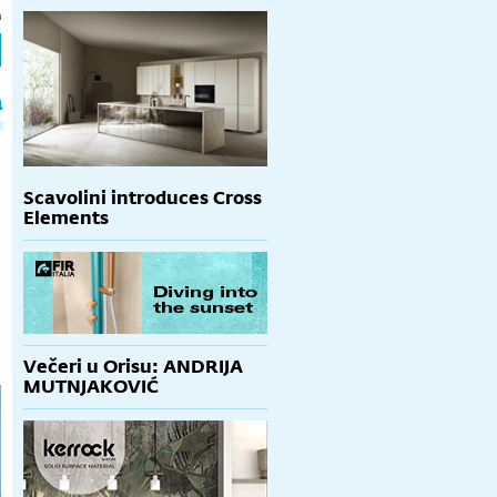
h
a
Scavolini introduces Cross
Elements
Večeri u Orisu: ANDRIJA
MUTNJAKOVIĆ