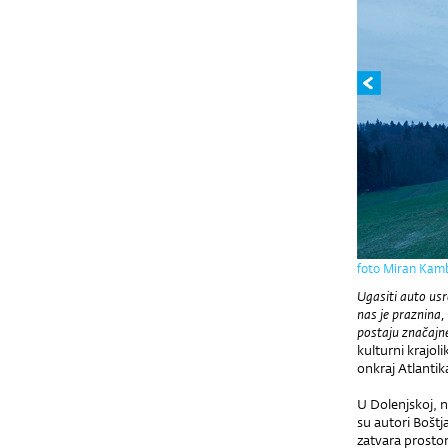
foto Miran Kam
Ugasiti auto usr
nas je praznina,
postaju značajn
kulturni krajol
onkraj Atlantik
U Dolenjskoj, n
su autori Boštj
zatvara prosto