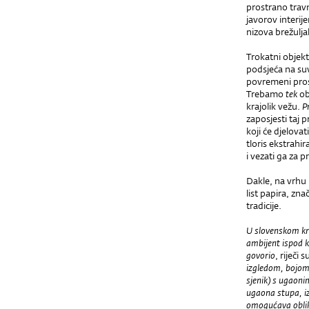
prostrano trav
javorov interij
nizova brežulja
Trokatni objekt
podsjeća na su
povremeni pros
Trebamo
tek
ob
krajolik vežu.
P
zaposjesti taj 
koji će djelova
tloris ekstrah
i vezati ga za p
Dakle, na vrhu 
list papira, zn
tradicije.
U slovenskom kra
ambijent ispod k
govorio
, riječi
izgledom, bojom 
sjenik) s ugaon
ugaona stupa, i
omogućava obliko