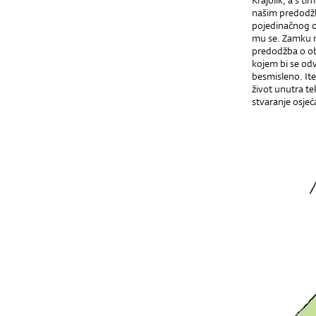
Krajolik, a s t
našim predodžb
pojedinačnog ob
mu se. Zamku n
predodžba o ob
kojem bi se odv
besmisleno. Itek
život unutra te
stvaranje osjeć