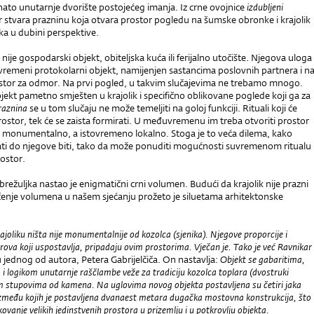
nato unutarnje dvorište postojećeg imanja. Iz crne ovojnice
izdubljeni
er stvara prazninu koja otvara prostor pogledu na šumske obronke i krajolik
ka u dubini perspektive.
 nije gospodarski objekt, obiteljska kuća ili ferijalno utočište. Njegova uloga
vremeni protokolarni objekt, namijenjen sastancima poslovnih partnera i n
tor za odmor. Na prvi pogled, u takvim slučajevima ne trebamo mnogo.
jekt pametno smješten u krajolik i specifično oblikovane poglede koji ga za
raznina
se u tom slučaju ne može temeljiti na goloj funkciji. Rituali koji će
prostor, tek će se zaista formirati. U međuvremenu im treba otvoriti prostor
ti monumentalno, a istovremeno lokalno. Stoga je to veća dilema, kako
irati do njegove biti, tako da može ponuditi mogućnosti suvremenom ritualu
rostor.
brežuljka nastao je enigmatični crni volumen. Budući da krajolik nije prazni
ačenje volumena u našem sjećanju prožeto je siluetama arhitektonske
joliku ništa nije monumentalnije od kozolca (sjenika). Njegove proporcije i
rova koji uspostavlja, pripadaju ovim prostorima. Vječan je. Tako je već Ravnikar
 su jednog od autora, Petera Gabrijelčiča. On nastavlja:
Objekt se gabaritima,
i logikom unutarnje raščlambe veže za tradiciju kozolca toplara (dvostruki
im stupovima od kamena. Na uglovima novog objekta postavljena su četiri jaka
zmeđu kojih je postavljena dvanaest metara dugačka mostovna konstrukcija, što
vanje velikih jedinstvenih prostora u prizemlju i u potkrovlju objekta.