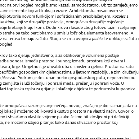
o; na prvi pogled mogli bismo kazati, samodostatno. Ubrzo zamjećujemo
vane elemente koji artikuliraju vizure. Arhitektonska misao ovim se
ciji otvorila novom funkcijom i sofisticiranim preoblačenjem.
Kozolec
s
 kostima
, koji se drugačije postavlja, omogućava drugačije osjećanje
ačije kretanje krajolikom. Dodir krova i fasade zbog fotovoltažnih ćelija nije
o strehe pa tako percipiramo u smislu
kože
oba elementa istovremeno. Ali
laz na terasu trebaju zaštitu. Stoga se crna ovojnica
podiže
te oblikuje zaštitu i
 pogled.
i krov tako djeluju jedinstveno, a za oblikovanje volumena postaje
dba odnosa između praznog i punog; između prostora koji otvara i
atvara, krije. Umjetnost je uhvatiti oba u smislenu cjelinu. Prostor na katu
pecifičnim gospodarskim djelatnostima u ljetnom razdoblju, a zimi druženju
i
fitnessu
. Podrum je dostupan preko gospodarskog puta, neposredno od
 zemljišta i služi točenju i pohrani meda, prešanju i pohrani voća. U
zi toplinska crpka za grijanje i hlađenje objekta te podrumska kupaonica
kuće omogućava razumijevanje nečega novog, značajni je dio saznanja da na
 lokaciji možemo oblikovati iskustvo prostora na vlastiti način. Govori o
o i shvaćamo vlastito vrijeme pa ako želimo biti dosljedni pri definiciji
ta, ne možemo izbjeći pitanje: kako danas shvaćamo prostor koji