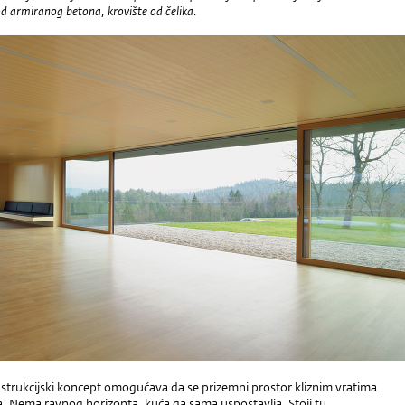
od armiranog betona, krovište od čelika.
strukcijski koncept omogućava da se prizemni prostor kliznim vratima
a. Nema ravnog horizonta, kuća ga sama uspostavlja. Stoji tu