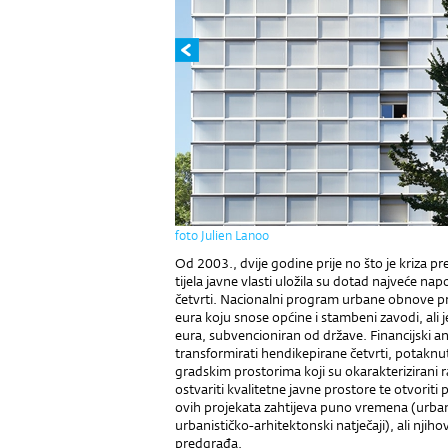
foto Julien Lanoo
Od 2003., dvije godine prije no što je kriza pr
tijela javne vlasti uložila su dotad najveće napo
četvrti. Nacionalni program urbane obnove pred
eura koju snose općine i stambeni zavodi, ali j
eura, subvencioniran od države. Financijski an
transformirati hendikepirane četvrti, potakn
gradskim prostorima koji su okarakterizirani
ostvariti kvalitetne javne prostore te otvori
ovih projekata zahtijeva puno vremena (urbana 
urbanističko-arhitektonski natječaji), ali njih
predgrađa.