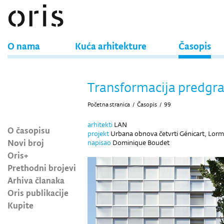
O nama
Kuća arhitekture
Časopis
Transformacija predgr
Početna stranica
/
Časopis
/
99
arhitekti
LAN
O časopisu
projekt
Urbana obnova četvrti Génicart, Lor
Novi broj
napisao
Dominique Boudet
Oris+
Prethodni brojevi
Arhiva članaka
Oris publikacije
Kupite