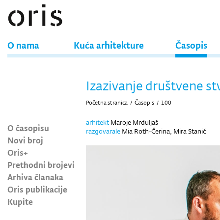
O nama
Kuća arhitekture
Časopis
Izazivanje društvene st
Početna stranica
/
Časopis
/
100
arhitekt
Maroje Mrduljaš
O časopisu
razgovarale
Mia Roth-Čerina, Mira Stanić
Novi broj
Oris+
Prethodni brojevi
Arhiva članaka
Oris publikacije
Kupite