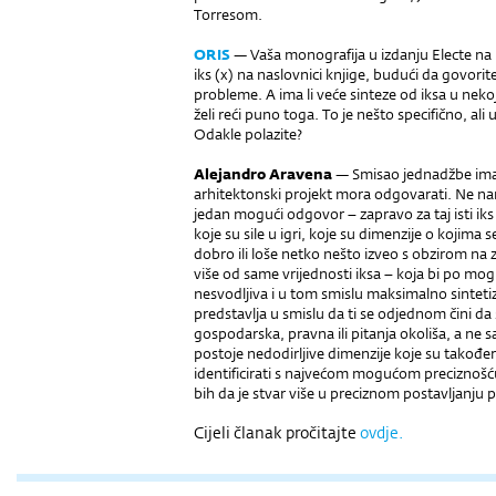
Torresom.
ORIS
— Vaša monografija u izdanju Electe na 
iks (x) na naslovnici knjige, budući da govorit
probleme. A ima li veće sinteze od iksa u neko
želi reći puno toga. To je nešto specifično, ali 
Odakle polazite?
Alejandro Aravena
— Smisao jednadžbe ima 
arhitektonski projekt mora odgovarati. Ne nam
jedan mogući odgovor – zapravo za taj isti iks
koje su sile u igri, koje su dimenzije o kojima se
dobro ili loše netko nešto izveo s obzirom n
više od same vrijednosti iksa – koja bi po mog
nesvodljiva i u tom smislu maksimalno sintetiz
predstavlja u smislu da ti se odjednom čini da
gospodarska, pravna ili pitanja okoliša, a ne s
postoje nedodirljive dimenzije koje su takođe
identificirati s najvećom mogućom preciznošću
bih da je stvar više u preciznom postavljanju
Cijeli članak pročitajte
ovdje.