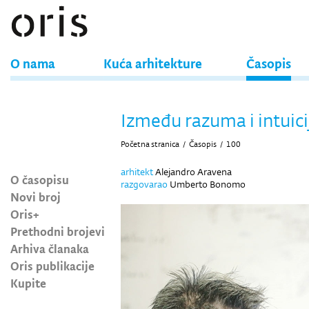
O nama
Kuća arhitekture
Časopis
Između razuma i intuici
Početna stranica
/
Časopis
/
100
arhitekt
Alejandro Aravena
O časopisu
razgovarao
Umberto Bonomo
Novi broj
Oris+
Prethodni brojevi
Arhiva članaka
Oris publikacije
Kupite