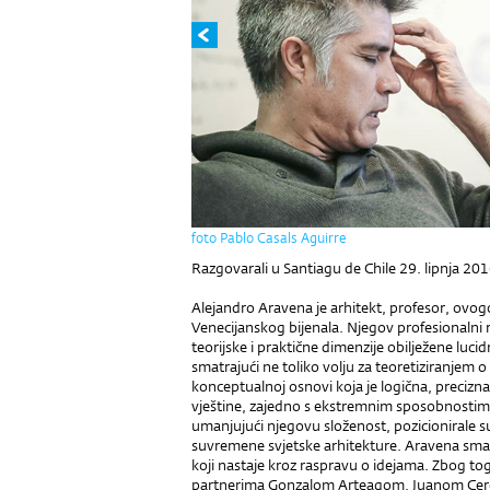
foto Pablo Casals Aguirre
Razgovarali u Santiagu de Chile 29. lipnja 201
Alejandro Aravena je arhitekt, profesor, ovogo
Venecijanskog bijenala. Njegov profesionalni 
teorijske i praktične dimenzije obilježene l
smatrajući ne toliko volju za teoretiziranjem 
konceptualnoj osnovi koja je logična, precizna
vještine, zajedno s ekstremnim sposobnostima
umanjujući njegovu složenost, pozicionirale 
suvremene svjetske arhitekture. Aravena sma
koji nastaje kroz raspravu o idejama. Zbog to
partnerima Gonzalom Arteagom, Juanom Ce