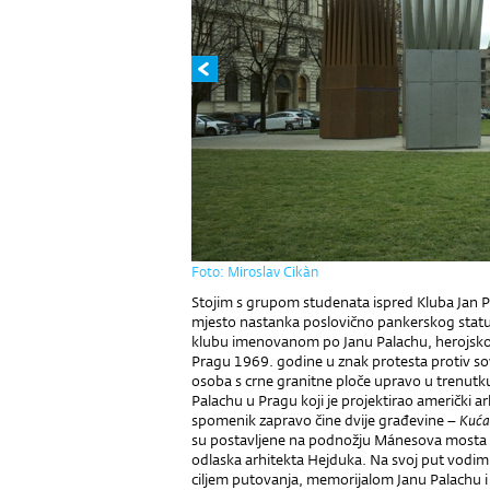
Foto: Miroslav Cikàn
Stojim s grupom studenata ispred Kluba Jan Pal
mjesto nastanka poslovično pankerskog status
klubu imenovanom po Janu Palachu, herojskom
Pragu 1969. godine u znak protesta protiv so
osoba s crne granitne ploče upravo u trenutk
Palachu u Pragu koji je projektirao američki a
spomenik zapravo čine dvije građevine –
Kuća
su postavljene na podnožju Mánesova mosta 
odlaska arhitekta Hejduka. Na svoj put vodim i
ciljem putovanja, memorijalom Janu Palachu i 