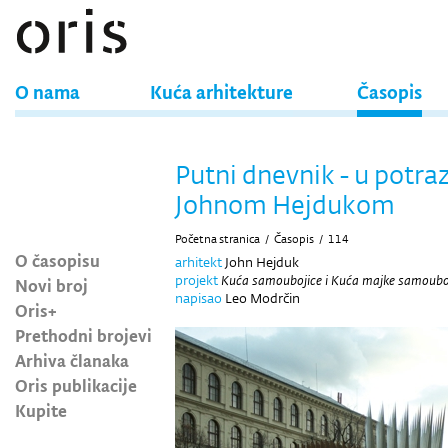
O nama
Kuća arhitekture
Časopis
Putni dnevnik - u potraz
Johnom Hejdukom
Početna stranica
/
Časopis
/
114
O časopisu
arhitekt
John Hejduk
projekt
Kuća samoubojice i Kuća majke samoubo
Novi broj
napisao
Leo Modrčin
Oris+
Prethodni brojevi
Arhiva članaka
Oris publikacije
Kupite