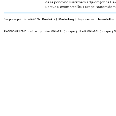
da se ponovno susretnem s djelom Johna Hejd
upravo u ovom središtu Europe, starom domu
Sva prava pridržana ©2026 |
Kontakti
|
Marketing
|
Impressum
|
Newsletter
RADNO VRIJEME: Izložbeni prostor: 09h-17h (pon-pet) | Uredi: 09h-16h (pon-pet) Bi