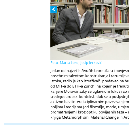
Foto: Marta Lozo, Josip Jerković
Jedan od najvećih živućih teoretičara i povje
posebnim talentom konstruiranja i razumijeva
Istoka, radio je kao istraživač i predavao na b
od MIT-a do ETH-a Zürich, na kojem je trenutn
karijere Moravánszky se uglavnom fokusirao na
srednjoeuropski kontekst, dok se u posljednj
aktivno bavi interdisciplinarnim povezivanjem
poljima i teorijama (od filozofije, mode, umjet
promatranjem i kroz optiku povijesnih teza – 
knjiga Metamorphism: Material Change in Arch