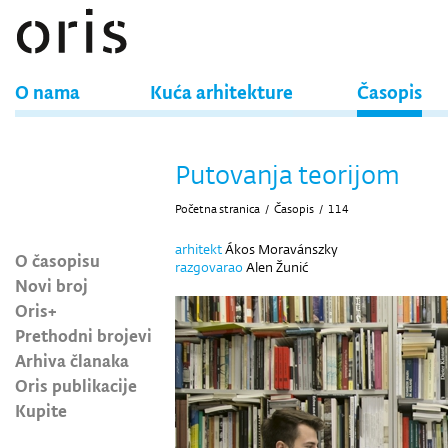
O nama
Kuća arhitekture
Časopis
Putovanja teorijom
Početna stranica
/
Časopis
/
114
arhitekt
Ákos Moravánszky
O časopisu
razgovarao
Alen Žunić
Novi broj
Oris+
Prethodni brojevi
Arhiva članaka
Oris publikacije
Kupite