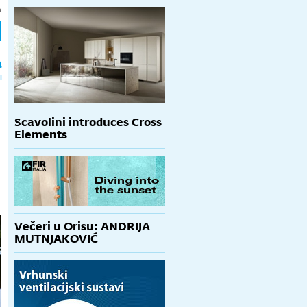
h
a
Scavolini introduces Cross
Elements
Večeri u Orisu: ANDRIJA
MUTNJAKOVIĆ