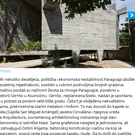
Finotti
ih nekoliko desetljeća, politička i ekonomska nestabilnost Paragvaja izložile
izuzetnoj nejednakosti, osobito u rubnim područjima brojnih gradova.
omaštvo postali su načinom života za mnoge Paragvajce, posebno u
tvrti Cerrito u Asunciónu. Cerrito, neplanirana
favela
, nastao je spontano,
 u potrazi za poslom selili bliže gradu. Četvrt je obilježena nekvalitetno
ama, prekrivenima starim metalom i hrđom. To nas dovodi do kapele sv.
la (Capilla San Miguel Arcángel) Javiera Corvalána i njegova ureda
e Arquitectura, suvremenog arhitektonskog ostvarenja koje slavi
anovnika iz radničke klase. Sama građevina naizgled je jednostavna, ali
, zahvaljujući čistim linijama, betonskoj konstrukciji i načinu na koji se
arcelom, poput ceste koja povezuje kapelu i ljude. Da bi došli do svetišta