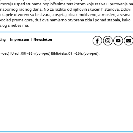
vo moraju uspeti stubama popločanima terakotom koje zazivaju putovanje na
napornog radnog dana. No za razliku od njihovih skučenih stanova, zidovi
i kapele otvoreni su te stvaraju osjećaj blizak molitvenoj atmosferi, a visina
pogled prema gore, duž dva namjerno otvorena zida i ponad stabala, kako
ijalog s nebesima.
ing
|
Impressum
|
Newsletter
pet) | Uredi: 09h-16h (pon-pet) Biblioteka: 09h-16h. (pon-pet).