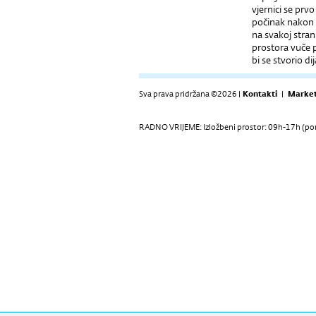
vjernici se pr
počinak nakon 
na svakoj stran
prostora vuče 
bi se stvorio d
Sva prava pridržana ©2026 |
Kontakti
|
Market
RADNO VRIJEME: Izložbeni prostor: 09h-17h (pon-