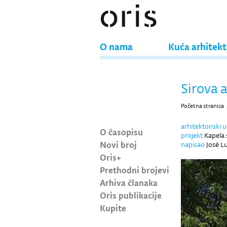
O nama
Kuća arhitek
Sirova 
Početna stranica
arhitektonski 
O časopisu
projekt
Kapela 
Novi broj
napisao
José Lu
Oris+
Prethodni brojevi
Arhiva članaka
Oris publikacije
Kupite