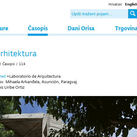
Hrvatski
Englis
ture
Časopis
Dani Orisa
Trgovin
arhitektura
/
Časopis
/
114
ured
+Laboratorio de Arquitectura
sv. Mihaela Arkanđela, Asunción, Paragvaj
is Uribe Ortiz