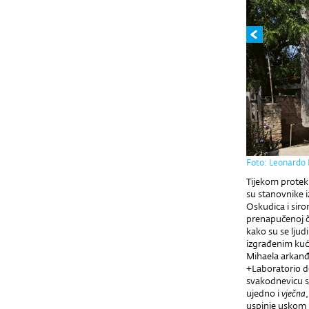
Foto: Leonardo 
Tijekom protekl
su stanovnike 
Oskudica i sir
prenapučenoj če
kako su se ljudi
izgrađenim kuć
Mihaela arkanđe
+Laboratorio d
svakodnevicu st
ujedno i
vječna
uspinje uskom p