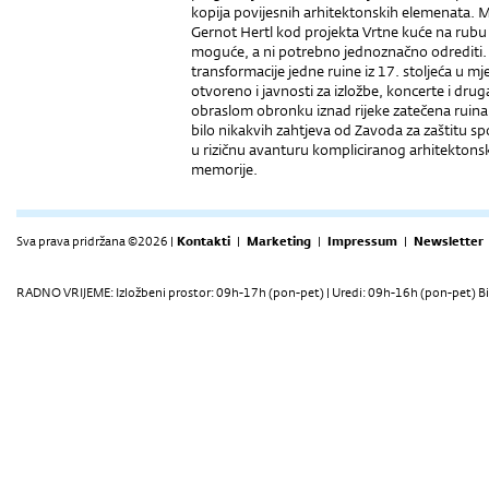
kopija povijesnih arhitektonskih elemenata. Me
Gernot Hertl kod projekta Vrtne kuće na rubu 
moguće, a ni potrebno jednoznačno odrediti. 
transformacije jedne ruine iz 17. stoljeća u mj
otvoreno i javnosti za izložbe, koncerte i dr
obraslom obronku iznad rijeke zatečena ruina d
bilo nikakvih zahtjeva od Zavoda za zaštitu s
u rizičnu avanturu kompliciranog arhitekto
memorije.
Sva prava pridržana ©2026 |
Kontakti
|
Marketing
|
Impressum
|
Newsletter
RADNO VRIJEME: Izložbeni prostor: 09h-17h (pon-pet) | Uredi: 09h-16h (pon-pet) Bi