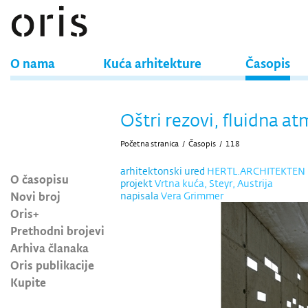
O nama
Kuća arhitekture
Časopis
Oštri rezovi, fluidna a
Početna stranica
/
Časopis
/
118
arhitektonski ured
HERTL.ARCHITEKTEN
O časopisu
projekt
Vrtna kuća, Steyr, Austrija
Novi broj
napisala
Vera Grimmer
Oris+
Prethodni brojevi
Arhiva članaka
Oris publikacije
Kupite