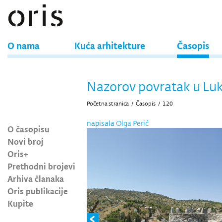
O nama
Kuća arhitekture
Časopis
Nazorov povratak u Lu
Početna stranica
/
Časopis
/
120
napisala
Olga Perić
O časopisu
Novi broj
Oris+
Prethodni brojevi
Arhiva članaka
Oris publikacije
Kupite