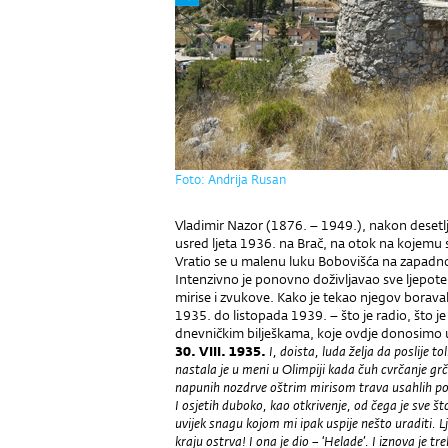
Foto: Andrija Rusan
Vladimir Nazor (1876. – 1949.), nakon desetlje
usred ljeta 1936. na Brač, na otok na kojemu s
Vratio se u malenu luku Bobovišća na zapadnoj 
Intenzivno je ponovno doživljavao sve ljepote
mirise i zvukove. Kako je tekao njegov boravak 
1935. do listopada 1939. – što je radio, što je 
dnevničkim bilješkama, koje ovdje donosimo
30. VIII. 1935.
I, doista, luda želja da poslije 
nastala je u meni u Olimpiji kada čuh cvrčanje gr
napunih nozdrve oštrim mirisom trava usahlih p
I osjetih duboko, kao otkrivenje, od čega je sve št
uvijek snagu kojom mi ipak uspije nešto uraditi. Lje
kraju ostrva! I ona je dio – ‘Helade’. I iznova je 