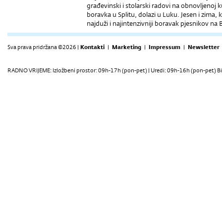
građevinski i stolarski radovi na obnovljenoj
boravka u Splitu, dolazi u Luku. Jesen i zima, ko
najduži i najintenzivniji boravak pjesnikov na 
Sva prava pridržana ©2026 |
Kontakti
|
Marketing
|
Impressum
|
Newsletter
RADNO VRIJEME: Izložbeni prostor: 09h-17h (pon-pet) | Uredi: 09h-16h (pon-pet) Bi