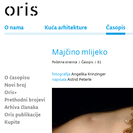
O nama
Kuća arhitekture
Časopis
Majčino mlijeko
Početna stranica
/
Časopis
/
81
fotografija
Angelika Krinzinger
O časopisu
napisala
Astrid Peterle
Novi broj
Oris+
Prethodni brojevi
Arhiva članaka
Oris publikacije
Kupite