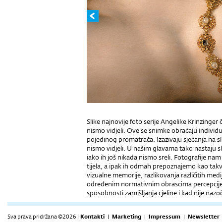
Slike najnovije foto serije Angelike Krinzinger
nismo vidjeli. Ove se snimke obraćaju individ
pojedinog promatrača. Izazivaju sjećanja na sl
nismo vidjeli. U našim glavama tako nastaju sl
iako ih još nikada nismo sreli. Fotografije na
tijela, a ipak ih odmah prepoznajemo kao tak
vizualne memorije, razlikovanja različitih medij
određenim normativnim obrascima percepcije (go
sposobnosti zamišljanja cjeline i kad nije nazo
Sva prava pridržana ©2026 |
Kontakti
|
Marketing
|
Impressum
|
Newsletter