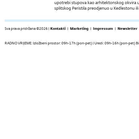
upotrebi stupova kao arhitektonskog okvira un
splitskog Peristila preodjenuo u Kedlestonu i
Sva prava pridržana ©2026 |
Kontakti
|
Marketing
|
Impressum
|
Newsletter
RADNO VRIJEME: Izložbeni prostor: 09h-17h (pon-pet) | Uredi: 09h-16h (pon-pet) Bi