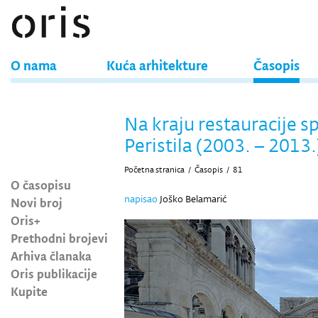
O nama
Kuća arhitekture
Časopis
Na kraju restauracije s
Peristila (2003. – 2013.
Početna stranica
/
Časopis
/
81
O časopisu
napisao
Joško Belamarić
Novi broj
Oris+
Prethodni brojevi
Arhiva članaka
Oris publikacije
Kupite