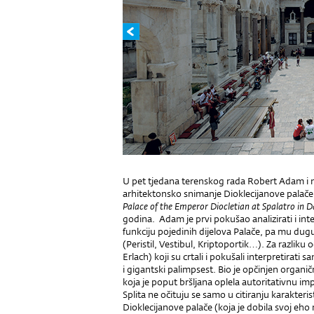
U pet tjedana terenskog rada Robert Adam i nj
arhitektonsko snimanje Dioklecijanove palače 
Palace of the Emperor Diocletian at Spalatro in 
godina. Adam je prvi pokušao analizirati i int
funkciju pojedinih dijelova Palače, pa mu du
(Peristil, Vestibul, Kriptoportik…). Za razliku
Erlach) koji su crtali i pokušali interpretirati 
i gigantski palimpsest. Bio je opčinjen organ
koja je poput bršljana oplela autoritativnu impe
Splita ne očituju se samo u citiranju karakte
Dioklecijanove palače (koja je dobila svoj eho 