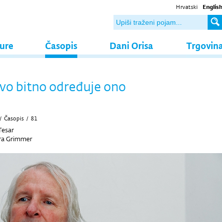
Hrvatski
Englis
ture
Časopis
Dani Orisa
Trgovin
ivo bitno određuje ono
/
Časopis
/
81
Tesar
ra Grimmer