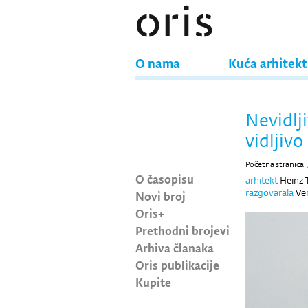
O nama
Kuća arhitek
Nevidlj
vidljivo
Početna stranica
O časopisu
arhitekt
Heinz 
razgovarala
Ve
Novi broj
Oris+
Prethodni brojevi
Arhiva članaka
Oris publikacije
Kupite