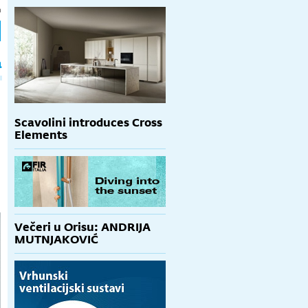
h
a
Scavolini introduces Cross
Elements
Večeri u Orisu: ANDRIJA
MUTNJAKOVIĆ