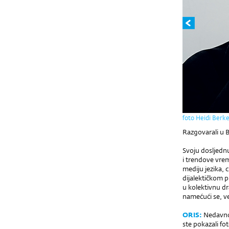
foto Heidi Berk
Razgovarali u 
Svoju dosljednu
i trendove vrem
mediju jezika, c
dijalektičkom 
u kolektivnu dr
namećući se, ve
ORIS:
Nedavno 
ste pokazali fot