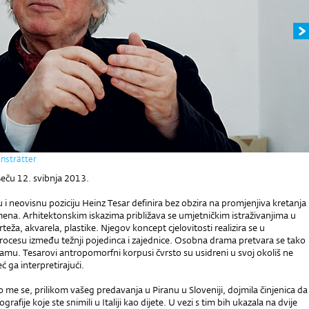
ensträtter
Beču 12. svibnja 2013.
 i neovisnu poziciju Heinz Tesar definira bez obzira na promjenjiva kretanja
ena. Arhitektonskim iskazima približava se umjetničkim istraživanjima u
rteža, akvarela, plastike. Njegov koncept cjelovitosti realizira se u
procesu između težnji pojedinca i zajednice. Osobna drama pretvara se tako
amu. Tesarovi antropomorfni korpusi čvrsto su usidreni u svoj okoliš ne
ć ga interpretirajući.
me se, prilikom vašeg predavanja u Piranu u Sloveniji, dojmila činjenica da
ografije koje ste snimili u Italiji kao dijete. U vezi s tim bih ukazala na dvije