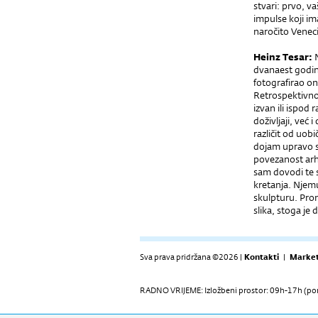
stvari: prvo, v
impulse koji ima
naročito Veneci
Heinz Tesar:
dvanaest godi
fotografirao on
Retrospektivno
izvan ili ispod 
doživljaji, već
različit od uobi
dojam upravo sv
povezanost arhi
sam dovodi te s
kretanja. Njemu 
skulpturu. Prom
slika, stoga je
Sva prava pridržana ©2026 |
Kontakti
|
Market
RADNO VRIJEME: Izložbeni prostor: 09h-17h (pon-