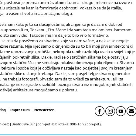
aše poštovanje prema ranim životnim fazama i drugo, reference na izvore i
ju utjecaja na kasnije formiranje osobnosti. Pokazalo se da je Italija,
ja, u vašem životu imala značajnu ulogu.
Ne znam kako je to sa slučajnostima, ali činjenica je da sam u dobi od
na upoznao Rim, Toskanu, Etruščane i da sam tada malom box-kamerom
o što sam vidio. Također mislim da je to bilo vrlo formativno.
 se zna da posežemo za stvarima koje su nam važne, a nalaze se negdje
razine razuma. Nije riječ samo o činjenici da su to bili moji prvi arhitektonski
 i da me upoznavanje grobišta, nekropola ranih razdoblja uvelo u svijet koji je
čajenih pokretnih slika. Dakle, radi se o statičnim slikama koje ostavljaju
ojom statičnošću i ne simuliraju nikakvu dimenziju pokretljivosti. Stvarna
tekture i osobe koja je doživljava nastaje kad posjetitelj svojim kretanjem
tatične slike u stanje kretanja. Dakle, sam posjetitelj je stvarni generator
ne trebaju fotografi. Shvatio sam da to vrijedi za arhitekturu, ali i za
atranje neke zgrade s različitih pozicija stvara niz mnogobrojnih statičnih
 doživljaj arhitekture moguć samo u pokretu.
ing
|
Impressum
|
Newsletter
pet) | Uredi: 09h-16h (pon-pet) Biblioteka: 09h-16h. (pon-pet).