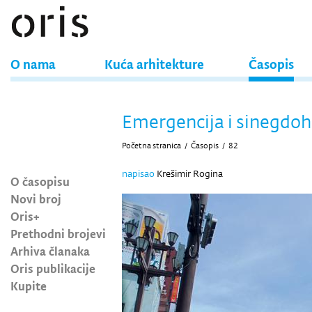
O nama
Kuća arhitekture
Časopis
Emergencija i sinegdo
Početna stranica
/
Časopis
/
82
napisao
Krešimir Rogina
O časopisu
Novi broj
Oris+
Prethodni brojevi
Arhiva članaka
Oris publikacije
Kupite