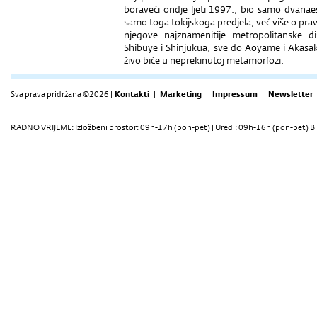
boraveći ondje ljeti 1997., bio samo dvanaes
samo toga tokijskoga predjela, već više o prav
njegove najznamenitije metropolitanske 
Shibuye i Shinjukua, sve do Aoyame i Akasa
živo biće u neprekinutoj metamorfozi.
Sva prava pridržana ©2026 |
Kontakti
|
Marketing
|
Impressum
|
Newsletter
RADNO VRIJEME: Izložbeni prostor: 09h-17h (pon-pet) | Uredi: 09h-16h (pon-pet) Bi