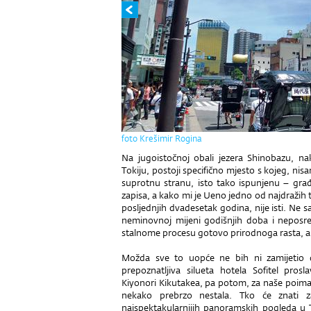
foto Krešimir Rogina
Na jugoistočnoj obali jezera Shinobazu, 
Tokiju, postoji specifično mjesto s kojeg, nis
suprotnu stranu, isto tako ispunjenu – gra
zapisa, a kako mi je Ueno jedno od najdražih to
posljednjih dvadesetak godina, nije isti. Ne s
neminovnoj mijeni godišnjih doba i neposred
stalnome procesu gotovo prirodnoga rasta, ali 
Možda sve to uopće ne bih ni zamijetio 
prepoznatljiva silueta hotela Sofitel pro
Kiyonori Kikutakea, pa potom, za naše poima
nekako prebrzo nestala. Tko će znati 
najspektakularnijih panoramskih pogleda u