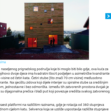
Palma
naseljenog prigradskog područja koje bi moglo biti bilo gdje, ova kuća za
 njihovo dvoje djece ima kvadratni tlocrt podjeljen u asimetričke kvandrante
o visine od četiri kata. Četiri stube (što znači 70 cm visine) međusobno
nte. Na sjecištu zidova koji dijele interijer su spiralne stube sa središnjim
m, jednostavne i bez odmorišta. Između tih zatvorenih prostora dvojak je
 su dijagonalna prečica i blaži put koji povezuje središta svakog zatvorenog
est platformi na različitim razinama, gdje je rotacija od 360 stupnjeva
dnom cijelom katu. Sekvenca koja se uzdiže uspostavlja različite stupnjeve