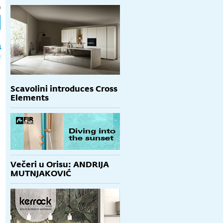
h
a
Scavolini introduces Cross
Elements
Večeri u Orisu: ANDRIJA
MUTNJAKOVIĆ