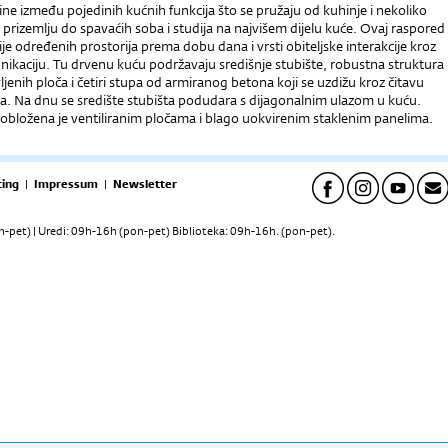
izine između pojedinih kućnih funkcija što se pružaju od kuhinje i nekoliko
prizemlju do spavaćih soba i studija na najvišem dijelu kuće. Ovaj raspored
ije određenih prostorija prema dobu dana i vrsti obiteljske interakcije kroz
nikaciju. Tu drvenu kuću podržavaju središnje stubište, robustna struktura
ljenih ploča i četiri stupa od armiranog betona koji se uzdižu kroz čitavu
a. Na dnu se središte stubišta podudara s dijagonalnim ulazom u kuću.
 obložena je ventiliranim pločama i blago uokvirenim staklenim panelima.
ing
|
Impressum
|
Newsletter
pet) | Uredi: 09h-16h (pon-pet) Biblioteka: 09h-16h. (pon-pet).