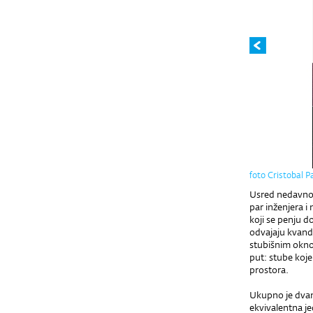
foto Cristobal 
Usred nedavno 
par inženjera i
koji se penju d
odvajaju kvandra
stubišnim okno
put: stube koje
prostora.
Ukupno je dvana
ekvivalentna je