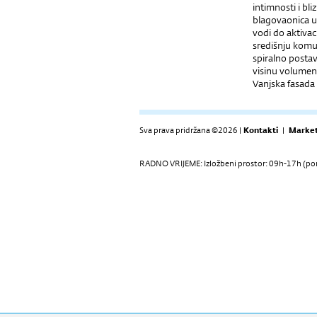
intimnosti i bl
blagovaonica u 
vodi do aktivac
središnju komu
spiralno postav
visinu volumen
Vanjska fasada
Sva prava pridržana ©2026 |
Kontakti
|
Market
RADNO VRIJEME: Izložbeni prostor: 09h-17h (pon-