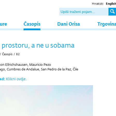
Hrvatski
Englis
ture
Časopis
Dani Orisa
Trgovin
 u prostoru, a ne u sobama
/
Časopis
/
82
von Ellrichshausen, Mauricio Pezo
go, Cumbres de Andalue, San Pedro de la Paz, Čile
ad:
Klikni ovdje.