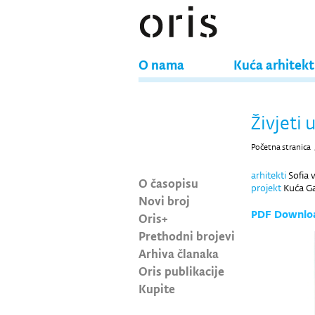
O nama
Kuća arhitek
Živjeti
Početna stranica
arhitekti
Sofia 
O časopisu
projekt
Kuća Ga
Novi broj
PDF Downlo
Oris+
Prethodni brojevi
Arhiva članaka
Oris publikacije
Kupite