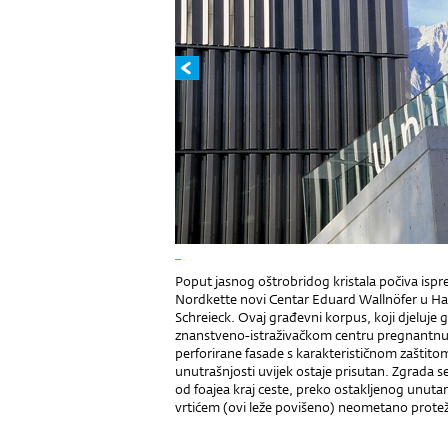
_
Poput jasnog oštrobridog kristala počiva ispr
Nordkette novi Centar Eduard Wallnöfer u Hall
Schreieck. Ovaj građevni korpus, koji djeluje
znanstveno-istraživačkom centru pregnantn
perforirane fasade s karakterističnom zaštitom o
unutrašnjosti uvijek ostaje prisutan. Zgrada se
od foajea kraj ceste, preko ostakljenog unuta
vrtićem (ovi leže povišeno) neometano protež