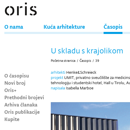
O nama
Kuća arhitekture
Časopis
U skladu s krajolikom
Početna stranica
/
Časopis
/
39
arhitekti
Henke&Schreieck
O časopisu
projekt
UMIT, privatno sveučilište za medicin
Novi broj
tehnologiju i studentski hotel, Hall u Tirolu, Au
napisala
Isabella Marboe
Oris+
Prethodni brojevi
Arhiva članaka
Oris publikacije
Kupite