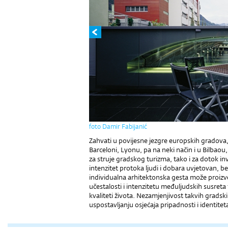
foto Damir Fabijanić
Zahvati u povijesne jezgre europskih gradova, k
Barceloni, Lyonu, pa na neki način i u Bilbaou
za struje gradskog turizma, tako i za dotok inv
intenzitet protoka ljudi i dobara uvjetovan, b
individualna arhitek­tonska gesta može proizves
učestalosti i intenzitetu među­ljudskih susret
kvaliteti života. Nezamjenjivost takvih gradsk
uspostavljanju osjećaja pripadnosti i identitet