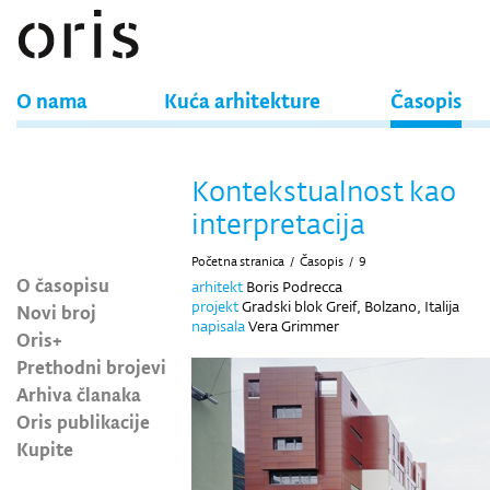
O nama
Kuća arhitekture
Časopis
Kontekstualnost kao
interpretacija
Početna stranica
/
Časopis
/
9
O časopisu
arhitekt
Boris Podrecca
projekt
Gradski blok Greif, Bolzano, Italija
Novi broj
napisala
Vera Grimmer
Oris+
Prethodni brojevi
Arhiva članaka
Oris publikacije
Kupite