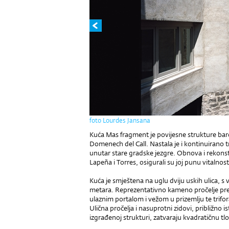
foto Lourdes Jansana
Kuća Mas fragment je povijesne strukture barce
Domenech del Call. Nastala je i kontinuirano tra
unutar stare gradske jezgre. Obnova i rekonstr
Lapeña i Torres, osigurali su joj punu vitalnost 
Kuća je smještena na uglu dviju uskih ulica, s
metara. Reprezentativno kameno pročelje prem
ulaznim portalom i vežom u prizemlju te trif
Ulična pročelja i nasuprotni zidovi, približno
izgrađenoj strukturi, zatvaraju kvadratičnu tl