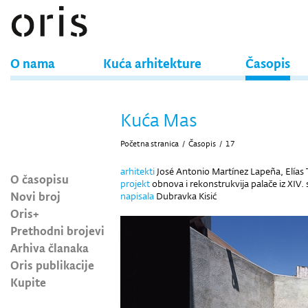
O nama
Kuća arhitekture
Časopis
Kuća Mas
Početna stranica
/
Časopis
/
17
arhitekti
José Antonio Martínez Lapeña, Elías 
O časopisu
projekt
obnova i rekonstrukvija palače iz XIV. 
Novi broj
napisala
Dubravka Kisić
Oris+
Prethodni brojevi
Arhiva članaka
Oris publikacije
Kupite