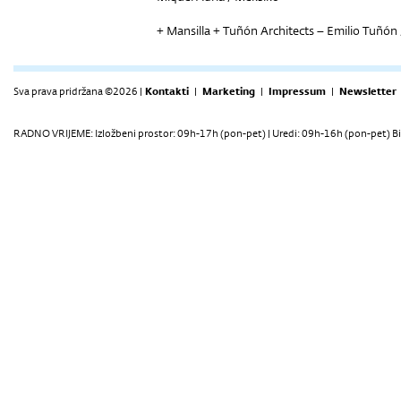
+ Mansilla + Tuñón Architects – Emilio Tuñón 
Sva prava pridržana ©2026 |
Kontakti
|
Marketing
|
Impressum
|
Newsletter
RADNO VRIJEME: Izložbeni prostor: 09h-17h (pon-pet) | Uredi: 09h-16h (pon-pet) Bi