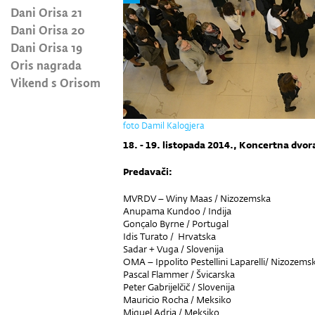
Dani Orisa 21
Dani Orisa 20
Dani Orisa 19
Oris nagrada
Vikend s Orisom
foto Damil Kalogjera
18. - 19. listopada 2014., Koncertna dvor
Predavači:
MVRDV – Winy Maas / Nizozemska
Anupama Kundoo / Indija
Gonçalo Byrne / Portugal
Idis Turato / Hrvatska
Sadar + Vuga / Slovenija
OMA – Ippolito Pestellini Laparelli/ Nizozems
Pascal Flammer / Švicarska
Peter Gabrijelčič / Slovenija
Mauricio Rocha / Meksiko
Miquel Adria / Meksiko