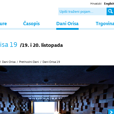
Hrvatski
Englis
ture
Časopis
Dani Orisa
Trgovin
isa 19
/19. i 20. listopada
/
Dani Orisa
/
Prethodni Dani
/
Dani Orisa 19