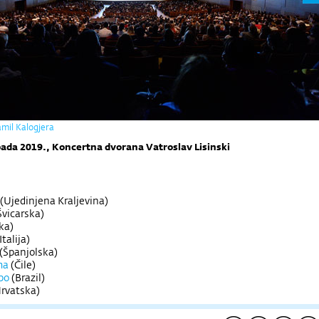
amil Kalogjera
topada 2019., Koncertna dvorana Vatroslav Lisinski
(Ujedinjena Kraljevina)
Švicarska)
ka)
Italija)
(Španjolska)
ma
(Čile)
bo
(Brazil)
rvatska)