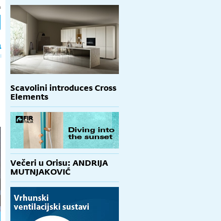
h
a
Scavolini introduces Cross
Elements
Večeri u Orisu: ANDRIJA
MUTNJAKOVIĆ