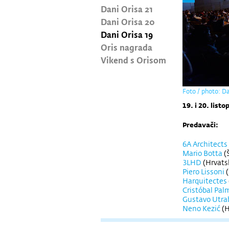
Dani Orisa 21
Dani Orisa 20
Dani Orisa 19
Oris nagrada
Vikend s Orisom
Foto / photo: D
19. i 20. lis
Predavači:
6A Architects
Mario Botta
(
3LHD
(Hrvats
Piero Lissoni
(
Harquitectes
Cristóbal Pal
Gustavo Utra
Neno Kezić
(H