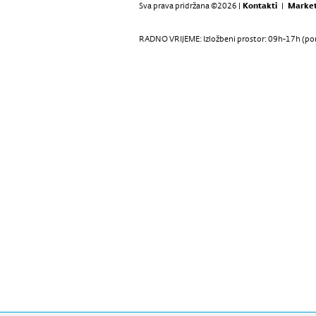
Sva prava pridržana ©2026 |
Kontakti
|
Market
RADNO VRIJEME: Izložbeni prostor: 09h-17h (pon-