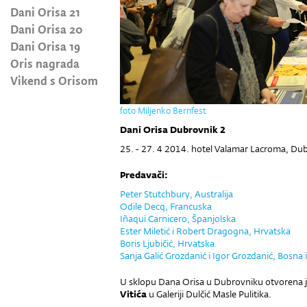
Dani Orisa 21
Dani Orisa 20
Dani Orisa 19
Oris nagrada
Vikend s Orisom
foto Miljenko Bernfest
Dani Orisa Dubrovnik 2
25. - 27. 4 2014. hotel Valamar Lacroma, Du
Predavači:
Peter Stutchbury, Australija
Odile Decq, Francuska
Iñaqui Carnicero, Španjolska
Ester Miletić i Robert Dragogna, Hrvatska
Boris Ljubičić, Hrvatska
Sanja Galić Grozdanić i Igor Grozdanić, Bosna
U sklopu Dana Orisa u Dubrovniku otvorena je
Vitića
u Galeriji Dulčić Masle Pulitika.