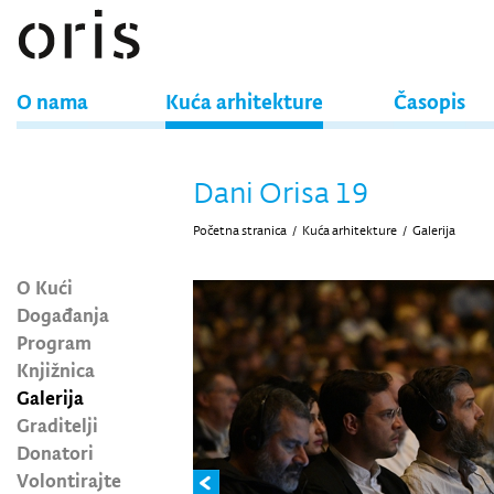
O nama
Kuća arhitekture
Časopis
Dani Orisa 19
Početna stranica
/
Kuća arhitekture
/
Galerija
O Kući
Događanja
Program
Knjižnica
Galerija
Graditelji
Donatori
Volontirajte