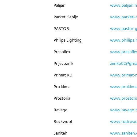
Palijan
www.palijan.h
Parketi Sabljo
www.parketi-s
PASTOR
www.pastor-
Philips Lighting
www.phillips.
Presoflex
www.presoflex
Prijevoznik
zenko02@gma
Primat RD
www.primat-r
Pro klima
www.proklima
Prostoria
www.prostori
Ravago
www.ravago.
Rockwool
www.rockwool
Saniteh
www.saniteh