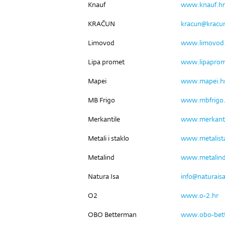
Knauf
www.knauf.hr
KRAČUN
kracun@kracun
Limovod
www.limovod
Lipa promet
www.lipaprom
Mapei
www.mapei.h
MB Frigo
www.mbfrigo.
Merkantile
www.merkanti
Metali i staklo
www.metalista
Metalind
www.metalind
Natura Isa
info@naturais
O2
www.o-2.hr
OBO Betterman
www.obo-bet