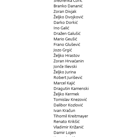
Srebrenka Čorić
Branko Dananić
Zoran Divjak
Željko Dvojković
Darko Dorkić
Ino Galić
Dražen Galušić
Mario Geušić
Frano Glušević
Jozo Grgić
Željko Hrastov
Zoran Hrvaćanin
Jonče Ilievski
Željko Jurina
Robert Jurišević
Marcel Kajić
Dragutin Kamenski
Željko Kermek
Tomislav Knezović
Dalibor Kozlović
Ivan Kračun
Tihomil Kreitmayer
Renato Krikšić
Vladimir Križanić
Damir Lojen