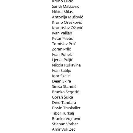
Kruno Lucić
Sandi Matković
Nikica Milas
Antonija Mušović
Kruno Orešković
Krunoslav Ožanić
Ivan Palijan
Petar Piletić
Tomislav Prlić
Zoran Prlić
Ivan Puhek
Ljerka Puljić
Nikola Rukavina
Ivan Sabljo
Igor Skelin
Dean Skira
Siniša Staničić
Branko Šegotić
Goran Šuica
Dino Tandara
Erwin Truskaller
Tibor Turkalj
Branko Vojnović
Stjepan Vrabec
Amir Vuk Zec