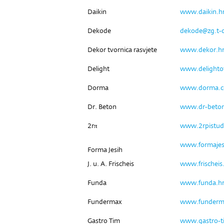
Daikin
www.daikin.h
Dekode
dekode@zg.t-
Dekor tvornica rasvjete
www.dekor.h
Delight
www.delightof
Dorma
www.dorma.
Dr. Beton
www.dr-beto
2rπ
www.2rpistud
www.formajes
Forma Jesih
J. u. A. Frischeis
www.frischeis
Funda
www.funda.h
Fundermax
www.funderm
Gastro Tim
www.gastro-t