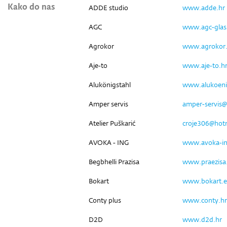
Kako do nas
ADDE studio
www.adde.hr
AGC
www.agc-glas
Agrokor
www.agrokor.
Aje-to
www.aje-to.h
Alukönigstahl
www.alukoeni
Amper servis
amper-servis@
Atelier Puškarić
croje306@hot
AVOKA - ING
www.avoka-in
Begbhelli Prazisa
www.praezisa
Bokart
www.bokart.
Conty plus
www.conty.hr
D2D
www.d2d.hr