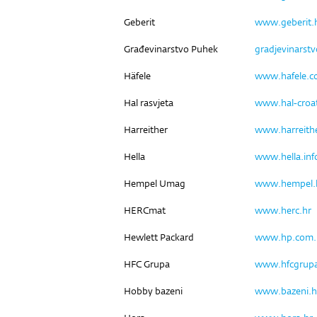
Geberit
www.geberit.
Građevinarstvo Puhek
gradjevinarst
Häfele
www.hafele.
Hal rasvjeta
www.hal-croa
Harreither
www.harreith
Hella
www.hella.inf
Hempel Umag
www.hempel.
HERCmat
www.herc.hr
Hewlett Packard
www.hp.com.
HFC Grupa
www.hfcgrup
Hobby bazeni
www.bazeni.h