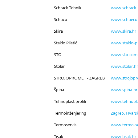
Schrack Tehnik
www.schrack.
Schüco
www.schueco
Skira
www.skira.hr
Staklo Piletić
www.staklo-pil
STO
www.sto.com
Stolar
www.stolar.hr
STROJOPROMET - ZAGREB
www.strojop
Špina
www.spina.hr
Tehnoplast profili
www.tehnopla
Termoinženjering
Zagreb, Hvars
Termoservis
www.termo-se
Tisak
www.tisak.hr