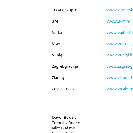
TOM Uskoplje
www.tom-usk
3M
www.3-m.hr
Vaillant
www.vaillant.
Visio
www.visio-osi
Vuniqi
www.vuniqi.h
Zagrebgradnja
www.zagrebgr
Zlaring
www.zlaring.h
Zrcalo Osijek
www.zrcalo.h
Davor Belužić
Tomislav Buden
Niko Budimir