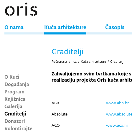
O nama
Kuća arhitekture
Časopis
Graditelji
Početna stranica
/
Kuća arhitekture
/
Graditelji
Zahvaljujemo svim tvrtkama koje 
O Kući
realizaciju projekta Oris kuća arhit
Događanja
Program
Knjižnica
ABB
www.abb.hr
Galerija
Graditelji
Absolute
www.absolute
Donatori
ACO
www.aco.hr
Volontirajte