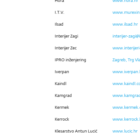
Hora
www.hora.hr
I.T.V.
www.murexin
Ilsad
www.ilsad.hr
Interijer Zagi
interijer-zagi@
Interijer Zec
www.interijeri
IPRO inženjering
Zagreb, Trg Vl
Iverpan
www.iverpan.
Kaindl
www.kaindl.
Kamgrad
www.kamgrad
Kermek
www.kermek.
Kerrock
www.kerrock.
Klesarstvo Antun Lucić
www.lucic.hr